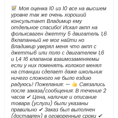
Моя оценка 10 из 10 все на высшем
уровне так же очень хороший
консультант Владимир ему
отдельное спасибо! Искал акпп на
фольксваген джетту 5 двигатель 1,6
8клапанный не мог найти но
Владимир уверял меня что акпп с
джетты6 или поло с двигателем 1,6
и 1,4 16 клапанов взаимозаменяемы
если у них поменять колокол менял
на станции сделает даже школьник
ничего сложного не было ездию
радуюсь! Пожелания: —
Cвязались
после заказа/сообщения: В течение 2
часов ✔ Цена, наличие и описание
товара (услуги) были указаны
правильно ✔ Заказ был выполнен
(доставлен) в оговоренные сроки ✔