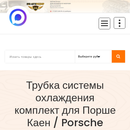
Перейти
к
содержимому
inoavtorazbor.ru
Автозапчасти б/у в наличии
Трубка системы
охлаждения
комплект для Порше
Каен / Porsche