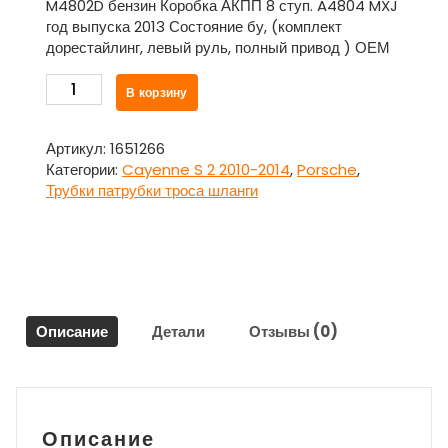
M4802D бензин Коробка АКПП 8 ступ. A4804 MXJ
год выпуска 2013 Состояние бу, (комплект
дорестайлинг, левый руль, полный привод ) ОЕМ
Количество
В корзину
товара
Трубка
системы
Артикул:
1651266
охлаждения
Категории:
Cayenne S 2 2010-2014
,
Porsche
,
комплект
Трубки патрубки троса шланги
для
Порше
Каен
/
Porsche
Cayenne
Описание
Детали
Отзывы (0)
S
2
2010-
2014
Описание