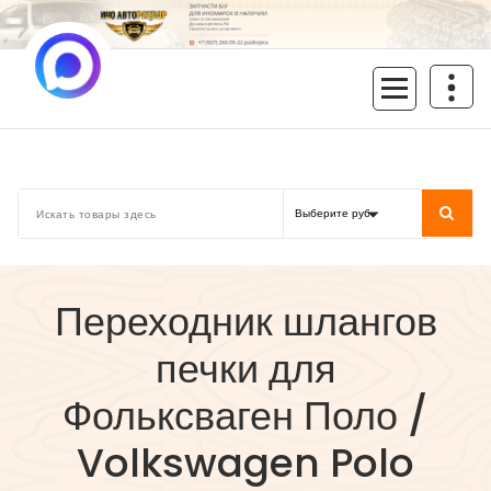
Перейти
к
содержимому
inoavtorazbor.ru
Автозапчасти б/у в наличии
Переходник шлангов
печки для
Фольксваген Поло /
Volkswagen Polo