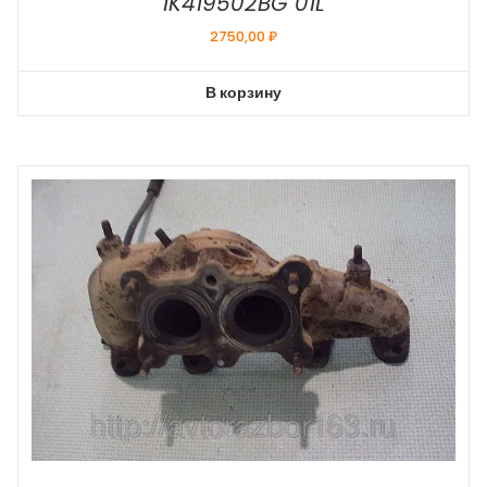
1K419502BG 01L
2750,00
₽
В корзину