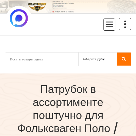
Перейти
к
содержимому
inoavtorazbor.ru
Автозапчасти б/у в наличии
Патрубок в
ассортименте
поштучно для
Фольксваген Поло /