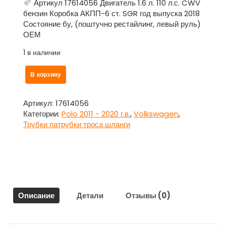
Артикул 17614056 Двигатель 1.6 л. 110 л.с. CWV
бензин Коробка АКПП-6 ст. SGR год выпуска 2018
Состояние бу, (поштучно рестайлинг, левый руль)
ОЕМ
1 в наличии
Количество
В корзину
товара
Патрубок
в
Артикул:
17614056
ассортименте
Категории:
Polo 2011 - 2020 г.в.
,
Volkswagen
,
поштучно
Трубки патрубки троса шланги
для
Фольксваген
Поло
/
Volkswagen
Polo
Описание
Детали
Отзывы (0)
2011
–
2020