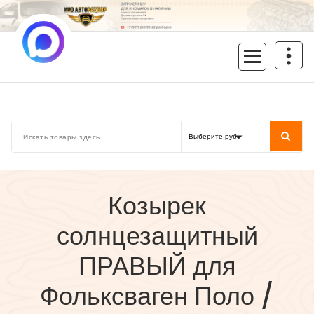
Перейти
к
содержимому
inoavtorazbor.ru
Автозапчасти б/у в наличии
Козырек
солнцезащитный
ПРАВЫЙ для
Фольксваген Поло /