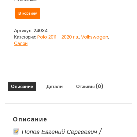
Количество
В корзину
товара
Козырек
солнцезащитный
Артикул:
24034
ПРАВЫЙ
Категории:
Polo 2011 - 2020 г.в.
,
Volkswagen
,
для
Салон
Фольксваген
Поло
/
Volkswagen
Polo
Описание
Детали
Отзывы (0)
Описание
Попов Евгений Сергеевич /