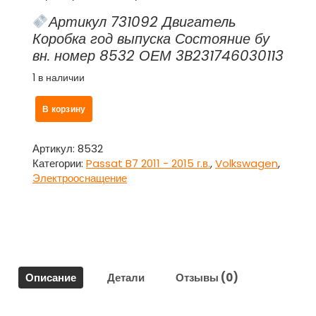
Артикул 731092 Двигатель
Коробка год выпуска Состояние бу
вн. номер 8532 ОЕМ 3B231746030113
1 в наличии
Количество
В корзину
товара
Блок
предохранителей
Артикул:
8532
подкапотный
Категории:
Passat B7 2011 - 2015 г.в.
,
Volkswagen
,
3B231746030113,
Электрооснащение
1K0937132
для
Фольксваген
Пассат
Б7
/
Описание
Детали
Отзывы (0)
Volkswagen
Passat
B7