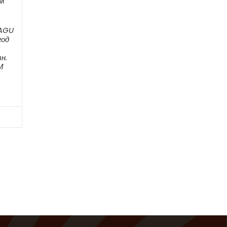
и
 AGU
год
н.
М