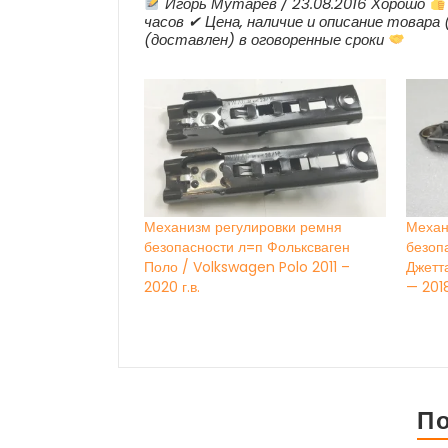
Игорь Мутарев / 23.08.2016 Хорошо
часов ✔ Цена, наличие и описание товара 
(доставлен) в оговоренные сроки
Механизм регулировки ремня
Механ
безопасности л=п Фольксваген
безоп
Поло / Volkswagen Polo 2011 –
Джетта
2020 г.в.
— 2018
П