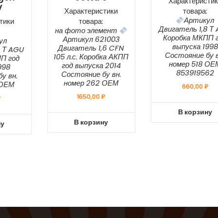
Характеристик
V
Характеристики
товара:
Артикул
тики
товара:
Двигатель 1,8 Т
на фото элемент
Коробка МКПП 
Артикул 621003
ул
выпуска 1998
Двигатель 1,6 CFN
8 Т AGU
Состояние бу в
105 л.с. Коробка АКПП
П год
номер 518 ОЕ
год выпуска 2014
998
853919562
Состояние бу вн.
у вн.
номер 262 ОЕМ
 ОЕМ
660,00
₽
1650,00
₽
₽
В корзину
В корзину
ну