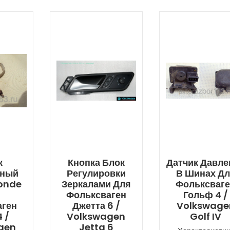
к
Кнопка Блок
Датчик Давле
дный
Регулировки
В Шинах Д
onde
Зеркалами Для
Фольксваг
Фольксваген
Гольф 4 /
аген
Джетта 6 /
Volkswage
 /
Volkswagen
Golf IV
gen
Jetta 6