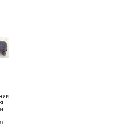
ния
ля
ен
n