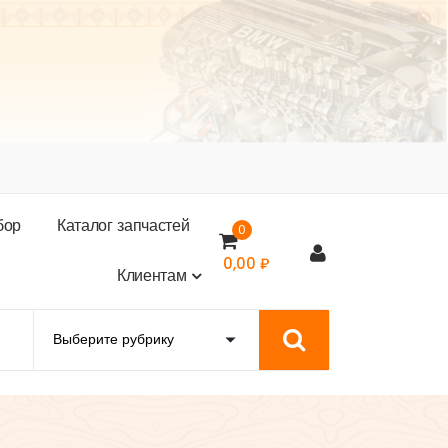
б
о
р
К
а
т
а
л
о
г
з
а
п
ч
а
с
т
е
й
0
0,00
₽
К
л
и
е
н
т
а
м