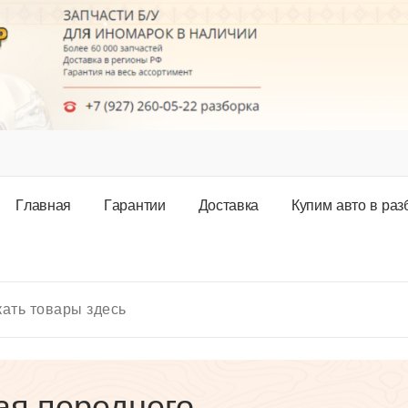
Г
л
а
в
н
а
я
Г
а
р
а
н
т
и
и
Д
о
с
т
а
в
к
а
К
у
п
и
м
а
в
т
о
в
р
а
з
ая переднего