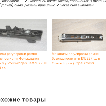
Пожелания: — ✔ Cвязались после заказа/сообщения: В течени
(услуги) были указаны правильно ✔ Заказ был выполнен
изм регулировки ремня
Механизм регулировки ремня
асности л=п Фольксваген
безопасности л=п 13153271 для
 6 / Volkswagen Jetta 6 2011
Опель Корса / Opel Corsa
 г.в.
охожие товары