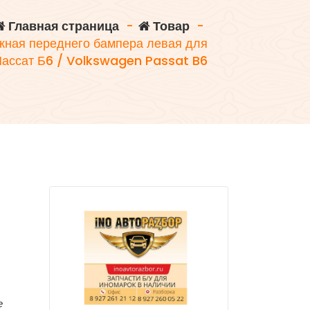
Главная страница
-
Товар
-
жная переднего бампера левая для
Пассат Б6 / Volkswagen Passat B6
е