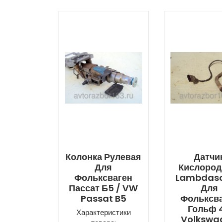
Колонка Рулевая
Датчи
Для
Кислоро
Фольксваген
Lambdas
Пассат Б5 / VW
Для
Passat B5
Фольксв
Гольф 4
Характеристики
Volkswa