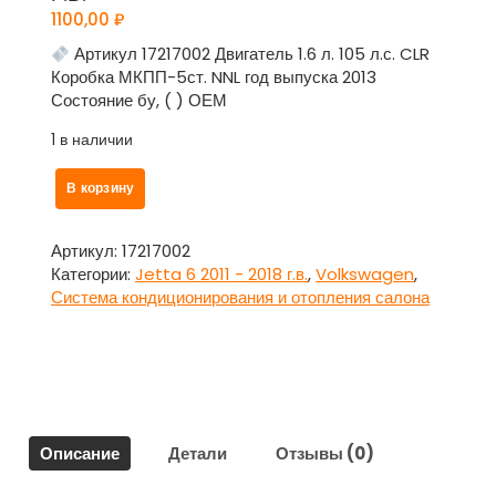
1100,00
₽
Артикул 17217002 Двигатель 1.6 л. 105 л.с. CLR
Коробка МКПП-5ст. NNL год выпуска 2013
Состояние бу, ( ) ОЕМ
1 в наличии
Количество
В корзину
товара
Активатор
заслонки
Артикул:
17217002
печки
Категории:
Jetta 6 2011 - 2018 г.в.
,
Volkswagen
,
для
Система кондиционирования и отопления салона
Фольксваген
Джетта
6
/
Volkswagen
Jetta
Описание
Детали
Отзывы (0)
6
2011