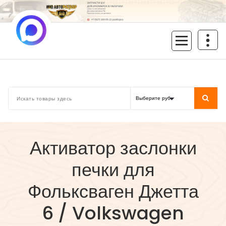
Перейти
к
содержимому
inoavtorazbor.ru
Автозапчасти б/у в наличии
Активатор заслонки
печки для
Фольксваген Джетта
6 / Volkswagen