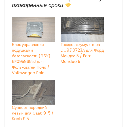
оговоренные сроки
Блок управления
Гнездо аккумулятора
подушками
DG9310723A для Форд
безопасности (ЭБУ)
Мондео 5 / Ford
6R0959655J для
Mondeo 5
Фольксваген Поло /
Volkswagen Polo
Суппорт передний
левый для Сааб 9-5 /
Saab 9 5