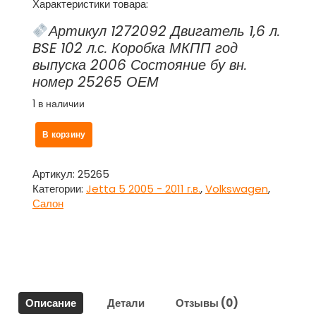
Характеристики товара:
Артикул 1272092 Двигатель 1,6 л.
BSE 102 л.с. Коробка МКПП год
выпуска 2006 Состояние бу вн.
номер 25265 ОЕМ
1 в наличии
Количество
В корзину
товара
Накладка
внутренняя
Артикул:
25265
зеркала
Категории:
Jetta 5 2005 - 2011 г.в.
,
Volkswagen
,
левая
Салон
с
динамиком
для
Фольксваген
Джетта
5
Описание
Детали
Отзывы (0)
/