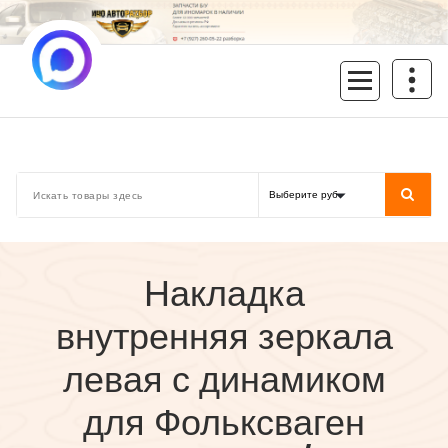
Перейти
к
содержимому
inoavtorazbor.ru
Автозапчасти б/у в наличии
Накладка
внутренняя зеркала
левая с динамиком
для Фольксваген