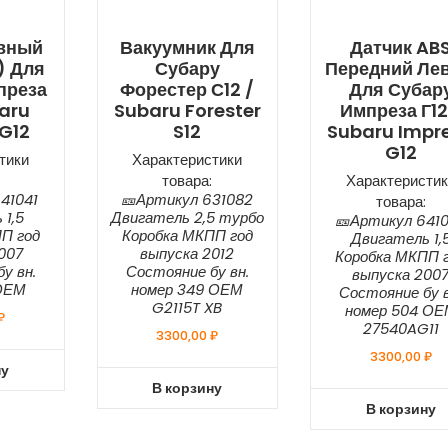
ивный
Вакуумник Для
Датчик AB
) Для
Субару
Передний Ле
преза
Форестер С12 /
Для Субар
baru
Subaru Forester
Импреза Г12
G12
S12
Subaru Impr
G12
тики
Характеристики
товара:
Характеристик
41041
🎫Артикул 631082
товара:
 1,5
Двигатель 2,5 турбо
🎫Артикул 641
П год
Коробка МКПП год
Двигатель 1,
007
выпуска 2012
Коробка МКПП 
у вн.
Состояние бу вн.
выпуска 200
ОЕМ
номер 349 ОЕМ
Состояние бу в
G2115T XB
номер 504 О
₽
27540AG11
3300,00
₽
3300,00
₽
ну
В корзину
В корзину