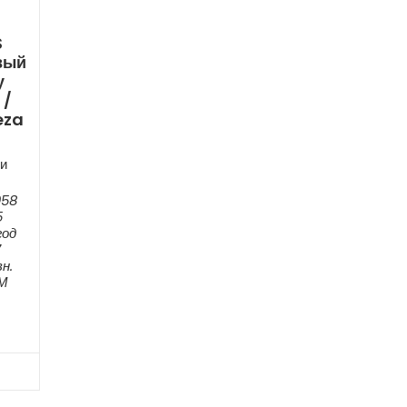
S
вый
у
 /
eza
и
058
5
год
7
н.
ЕМ