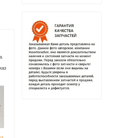
а.
каз
ia