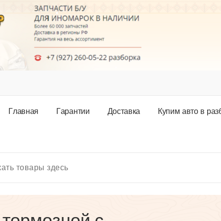
Г
л
а
в
н
а
я
Г
а
р
а
н
т
и
и
Д
о
с
т
а
в
к
а
К
у
п
и
м
а
в
т
о
в
р
а
з
 тормозной с