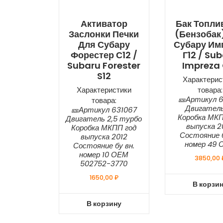
Активатор
Бак Топл
Заслонки Печки
(бензобак
Для Субару
Субару Им
Форестер С12 /
Г12 / Su
Subaru Forester
Impreza 
S12
Характерис
Характеристики
товара:
🎫Артикул 6
товара:
Двигатель
🎫Артикул 631067
Коробка МКП
Двигатель 2,5 турбо
выпуска 2
Коробка МКПП год
Состояние б
выпуска 2012
номер 49 
Состояние бу вн.
номер 10 ОЕМ
3850,00
502752-3770
1650,00
₽
В корзи
В корзину