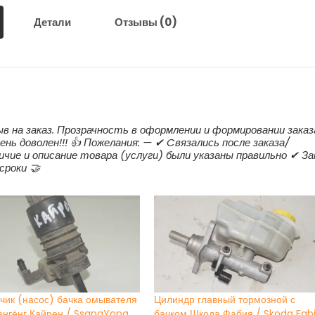
Детали
Отзывы (0)
ыв на заказ. Прозрачность в оформлении и формировании заказ
ень доволен!!! 👍 Пожелания: — ✔ Cвязались после заказа/
ичие и описание товара (услуги) были указаны правильно ✔ За
сроки 🤝
чик (насос) бачка омывателя
Цилиндр главный тормозной с
ангёнг Кайрен / SsangYong
бачком Шкода Фабия / Skoda Fab