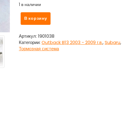
1 в наличии
Количество
В корзину
товара
Цилиндр
главный
Артикул:
1901038
тормозной
Категории:
Outback B13 2003 - 2009 г.в.
,
Subaru
,
с
Тормозная система
бачком
для
Субару
Аутбек
Б13
/
Subaru
Outback
B13
2003
-
2009
г.в.