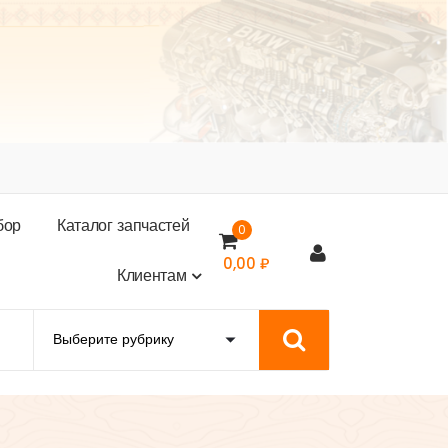
б
о
р
К
а
т
а
л
о
г
з
а
п
ч
а
с
т
е
й
0
0,00
₽
К
л
и
е
н
т
а
м