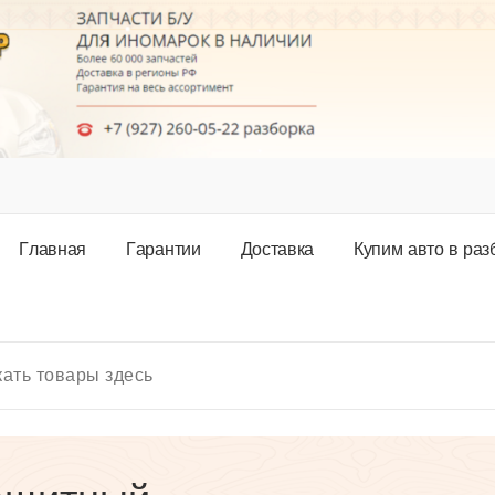
Г
л
а
в
н
а
я
Г
а
р
а
н
т
и
и
Д
о
с
т
а
в
к
а
К
у
п
и
м
а
в
т
о
в
р
а
з