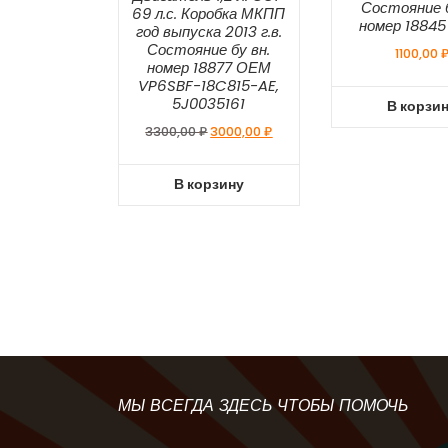
Состояние б
69 л.с. Коробка МКПП
номер 1884
год выпуска 2013 г.в.
Состояние бу вн.
1100,00
номер 18877 ОЕМ
VP6SBF-18C815-AE,
5J0035161
В корзи
Первоначальная
Текущая
3300,00
₽
3000,00
₽
цена
цена:
составляла
3000,00 ₽.
В корзину
3300,00 ₽.
МЫ ВСЕГДА ЗДЕСЬ ЧТОБЫ ПОМОЧЬ