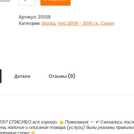
товара
Козырек
солнцезащитный
Артикул:
21559
ЛЕВЫЙ
Категории:
Skoda
,
Yeti 2009 - 2018 г.в.
,
Салон
для
Шкода
Йети
Skoda
Yeti
Детали
Отзывы (0)
.2017 СПАСИБО все хорошо.
Пожелания: — ✔ Cвязались посл
на, наличие и описание товара (услуги) были указаны правиль
воренные сроки