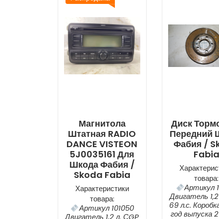
Магнитола
Диск Торм
Штатная RADIO
Передний 
DANCE VISTEON
Фабия / S
5J0035161 Для
Fabi
Шкода Фабия /
Характерис
Skoda Fabia
товара:
Артикул 1
Характеристики
Двигатель 1,2
товара:
69 л.с. Короб
Артикул 101050
год выпуска 20
Двигатель 1,2 л. СGP