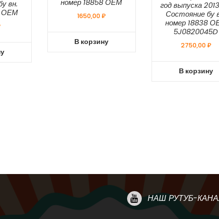
номер 18858 ОЕМ
у вн.
год выпуска 2013 
5 ОЕМ
Состояние бу в
1650,00
₽
номер 18838 О
₽
5J0820045D
В корзину
2750,00
₽
ну
В корзину
НАШ РУТУБ-КАНА