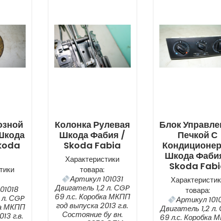
озной
Колонка Рулевая
Блок Управле
Шкода
Шкода Фабия /
Печкой С
koda
Skoda Fabia
Кондиционе
a
Шкода Фабия
Характеристики
Skoda Fab
тики
товара:
Артикул 101031
Характеристик
Двигатель 1,2 л. СGP
01018
товара:
69 л.с. Коробка МКПП
 л. СGP
Артикул 1010
год выпуска 2013 г.в.
ка МКПП
Двигатель 1,2 л.
Состояние бу вн.
13 г.в.
69 л.с. Коробка 