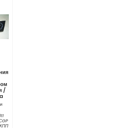
ния
ром
 /
ia
и
11
 СGP
МКПП