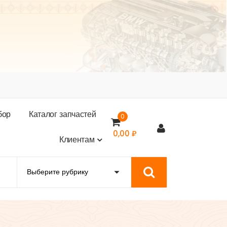
б
о
р
К
а
т
а
л
о
г
з
а
п
ч
а
с
т
е
й
0
0,00
₽
К
л
и
е
н
т
а
м