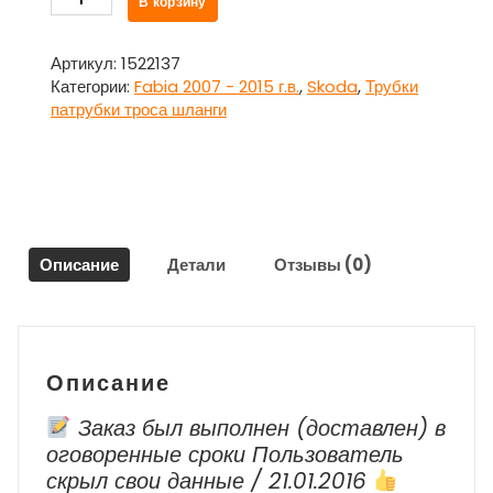
В корзину
товара
Трубка
вакуумника
Артикул:
1522137
Шкода
Категории:
Fabia 2007 - 2015 г.в.
,
Skoda
,
Трубки
Фабия
патрубки троса шланги
/
Skoda
Fabia
2007
-
2015
Описание
Детали
Отзывы (0)
г.в.
Описание
Заказ был выполнен (доставлен) в
оговоренные сроки Пользователь
скрыл свои данные / 21.01.2016