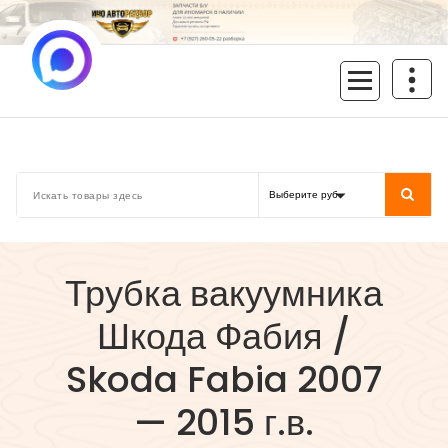
Перейти
к
содержимому
inoavtorazbor.ru
Автозапчасти б/у в наличии
Трубка вакуумника
Шкода Фабия /
Skoda Fabia 2007
— 2015 г.в.