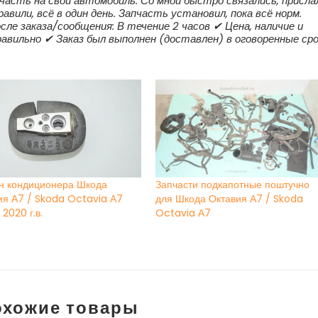
апчасть на свой автомобиль. Со мной быстро связались, присла
вили, всё в один день. Запчасть установил, пока всё норм.
ле заказа/сообщения: В течение 2 часов ✔ Цена, наличие и
равильно ✔ Заказ был выполнен (доставлен) в оговоренные ср
н кондиционера Шкода
Запчасти подкапотные поштучно
ия А7 / Skoda Octavia А7
для Шкода Октавия А7 / Skoda
 2020 г.в.
Octavia А7
охожие товары