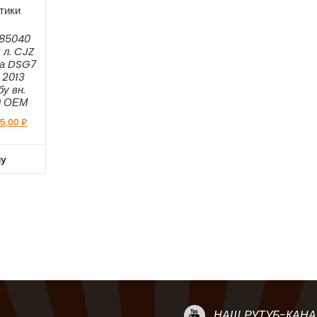
тики
185040
 л. CJZ
ка DSG7
 2013
у вн.
9 ОЕМ
5,00
₽
ну
НАШ РУТУБ-КАНА