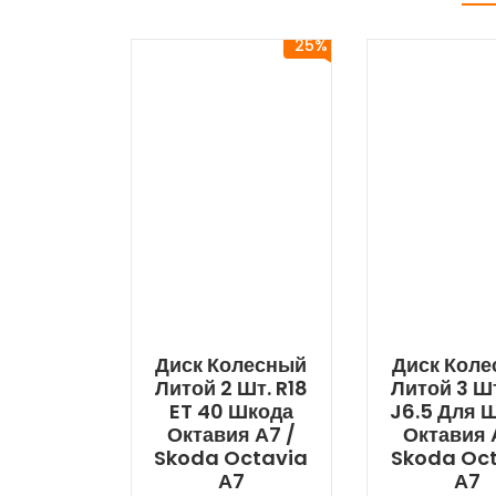
25%
Диск Колесный
Диск Кол
Литой 2 Шт. R18
Литой 3 Шт
ET 40 Шкода
J6.5 Для 
Октавия А7 /
Октавия 
Skoda Octavia
Skoda Oc
А7
А7