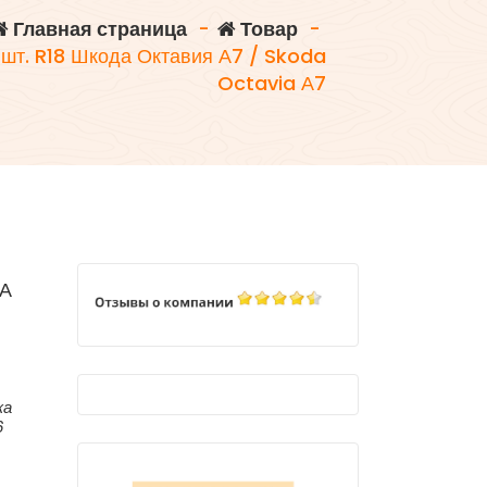
Главная страница
-
Товар
-
 шт. R18 Шкода Октавия А7 / Skoda
Octavia А7
ДА
ка
6