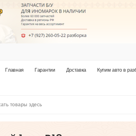
Г
л
а
в
н
а
я
Г
а
р
а
н
т
и
и
Д
о
с
т
а
в
к
а
К
у
п
и
м
а
в
т
о
в
р
а
з