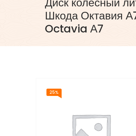
Диск колесный лит
Шкода Октавия А
Octavia А7
25%