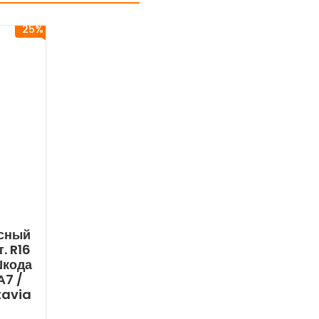
25%
есный
. R16
Шкода
А7 /
tavia