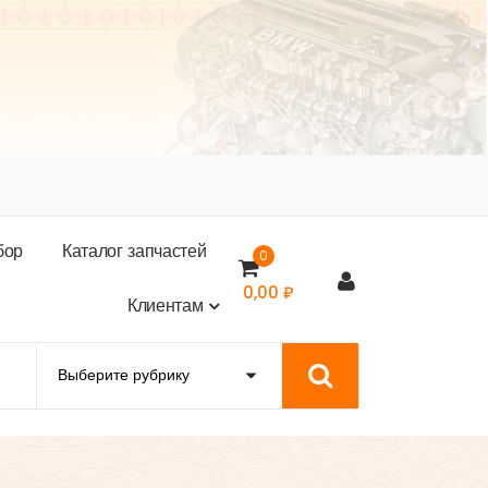
б
о
р
К
а
т
а
л
о
г
з
а
п
ч
а
с
т
е
й
0
0,00
₽
К
л
и
е
н
т
а
м