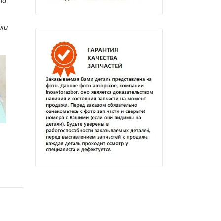
ли
оки