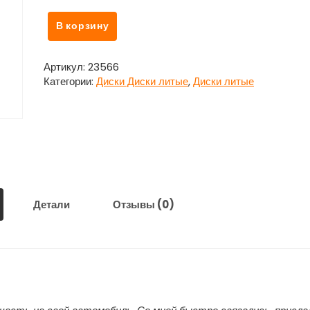
Количество
В корзину
товара
Диск
колесный
Артикул:
23566
литой
Категории:
Диски Диски литые
,
Диски литые
1
шт.
R18
Шкода
Октавия
А7
/
Skoda
Детали
Отзывы (0)
Octavia
А7