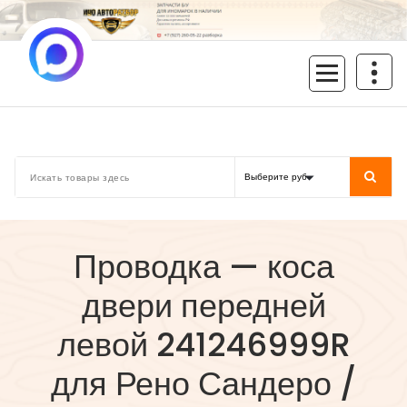
Перейти
к
содержимому
inoavtorazbor.ru
Автозапчасти б/у в наличии
Проводка — коса
двери передней
левой 241246999R
для Рено Сандеро /