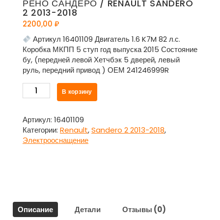
РЕНО САНДЕРО / RENAULT SANDERO
2 2013-2018
2200,00
₽
Артикул 16401109 Двигатель 1.6 K7M 82 л.с.
Коробка МКПП 5 ступ год выпуска 2015 Состояние
бу, (передней левой Хетчбэк 5 дверей, левый
руль, передний привод ) ОЕМ 241246999R
Количество
В корзину
товара
Проводка
-
Артикул:
16401109
коса
Категории:
Renault
,
Sandero 2 2013-2018
,
двери
Электрооснащение
передней
левой
241246999R
для
Рено
Сандеро
Описание
Детали
Отзывы (0)
/