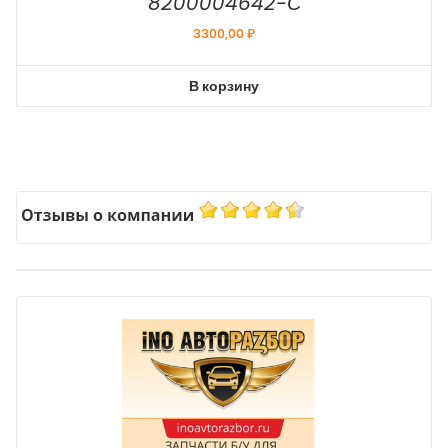
8200004642-С
3300,00
₽
В корзину