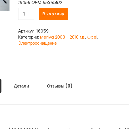
16059 ОЕМ 55351402
Количество
В корзину
товара
Проводка
-
Артикул:
16059
коса
Категории:
Meriva 2003 - 2010 г.в.
,
Opel
,
(стартер,
Электрооснащение
аккумулятор,
генератор)
55351402
Опель
Мерива
/
Opel
Детали
Отзывы (0)
Meriva