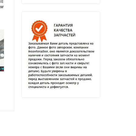
1E
ам