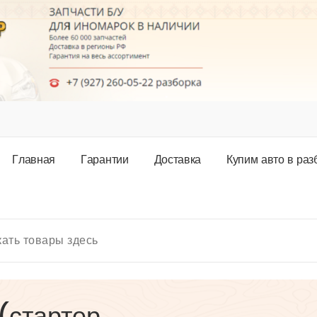
Г
л
а
в
н
а
я
Г
а
р
а
н
т
и
и
Д
о
с
т
а
в
к
а
К
у
п
и
м
а
в
т
о
в
р
а
з
(стартер,