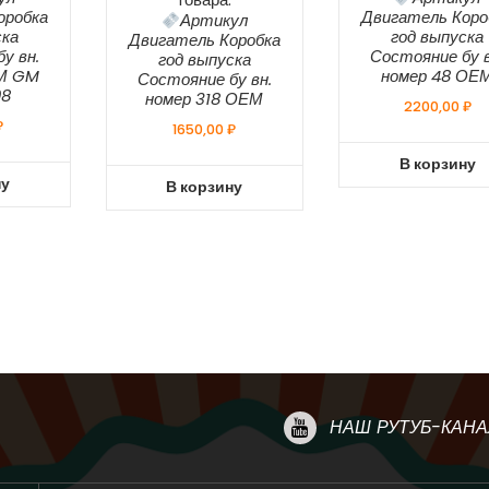
оробка
Двигатель Коро
Артикул
ска
год выпуска
Двигатель Коробка
у вн.
Состояние бу в
год выпуска
ЕМ GM
номер 48 ОЕ
Состояние бу вн.
98
номер 318 ОЕМ
2200,00
₽
₽
1650,00
₽
В корзину
ну
В корзину
НАШ РУТУБ-КАНА