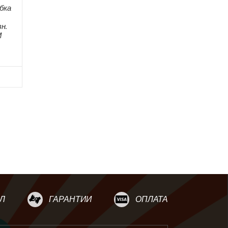
бка
н.
М
Л
ГАРАНТИИ
ОПЛАТА