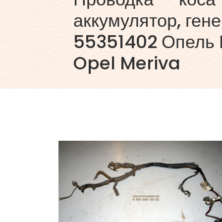
аккумулятор, ген
55351402 Опель 
Opel Meriva