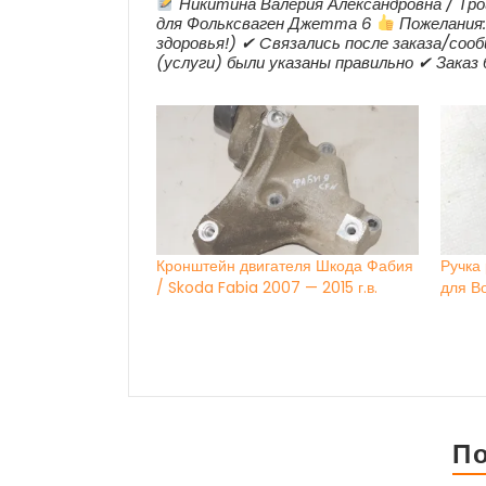
Никитина Валерия Александровна / Трои
для Фольксваген Джетта 6
Пожелания:
здоровья!) ✔ Cвязались после заказа/сооб
(услуги) были указаны правильно ✔ Заказ
Кронштейн двигателя Шкода Фабия
Ручка
/ Skoda Fabia 2007 — 2015 г.в.
для В
П