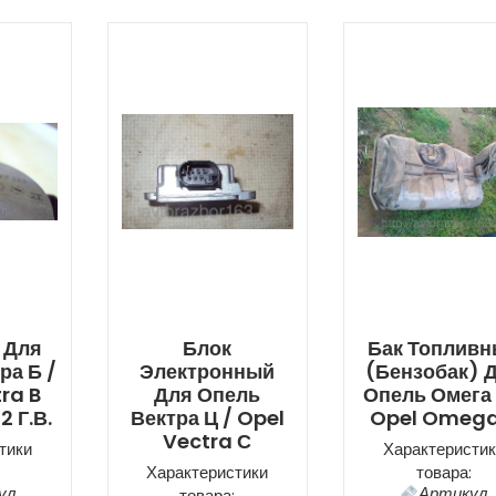
 Для
Блок
Бак Топлив
ра Б /
Электронный
(бензобак) 
ra B
Для Опель
Опель Омега 
2 Г.в.
Вектра Ц / Opel
Opel Omega
Vectra С
тики
Характеристик
Характеристики
товара:
ул
Артикул
товара: