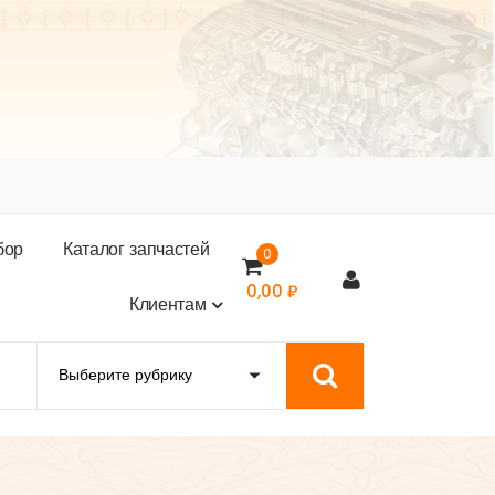
б
о
р
К
а
т
а
л
о
г
з
а
п
ч
а
с
т
е
й
0
0,00
₽
К
л
и
е
н
т
а
м