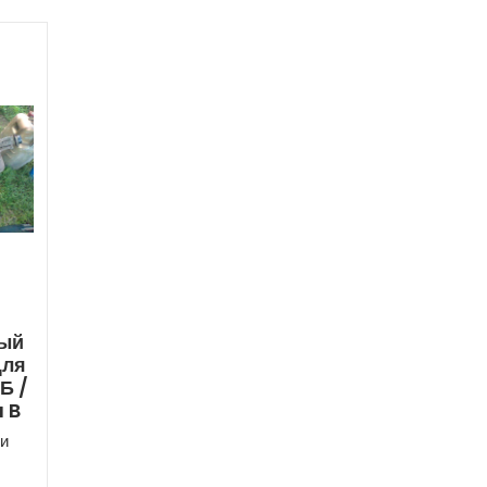
ный
Для
Б /
 B
и