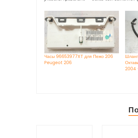
Часы 96653977XT для Пежо 206
Шланг
Peugeot 206
Октав
2004 —
П