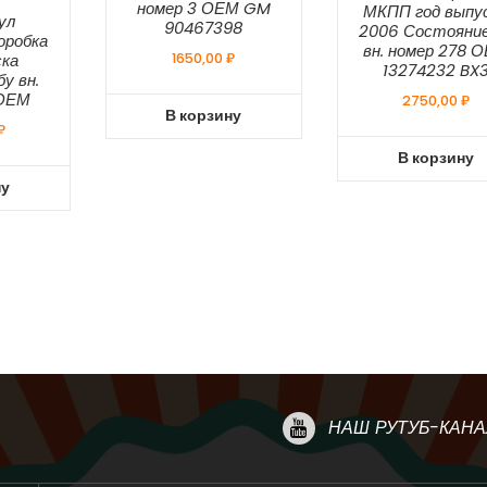
номер 3 ОЕМ GM
МКПП год выпу
ул
90467398
2006 Состояние
оробка
вн. номер 278 
ска
1650,00
₽
13274232 BX
у вн.
 ОЕМ
2750,00
₽
В корзину
₽
В корзину
ну
НАШ РУТУБ-КАНА