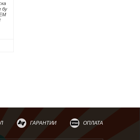
ска
 бу
ОЕМ
3
Л
ГАРАНТИИ
ОПЛАТА