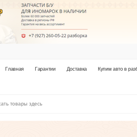
Г
л
а
в
н
а
я
Г
а
р
а
н
т
и
и
Д
о
с
т
а
в
к
а
К
у
п
и
м
а
в
т
о
в
р
а
з