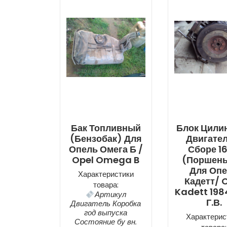
Бак Топливный
Блок Цили
(бензобак) Для
Двигател
Опель Омега Б /
Сборе 1
Opel Omega B
(поршень
Для Оп
Характеристики
Кадетт/ 
товара:
Kadett 198
Артикул
Г.в.
Двигатель Коробка
год выпуска
Характерис
Состояние бу вн.