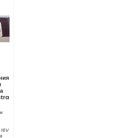
ния
я
а
stra
и
 16V
ка