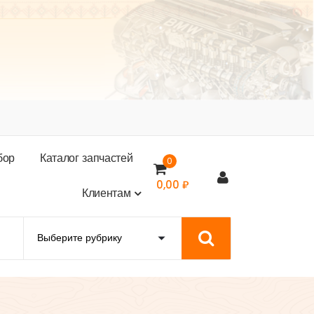
б
о
р
К
а
т
а
л
о
г
з
а
п
ч
а
с
т
е
й
0
0,00
₽
К
л
и
е
н
т
а
м