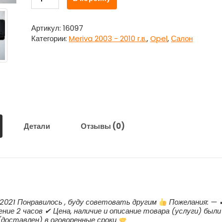
товара
Часы
(блок
Артикул:
16097
в
Категории:
Meriva 2003 - 2010 г.в.
,
Opel
,
Салон
сборе)
13208191
Опель
Мерива
/
Opel
Meriva
Детали
Отзывы (0)
2021 Понравилось , буду советовать другим
Пожелания: — 
ние 2 часов ✔ Цена, наличие и описание товара (услуги) были
(доставлен) в оговоренные сроки