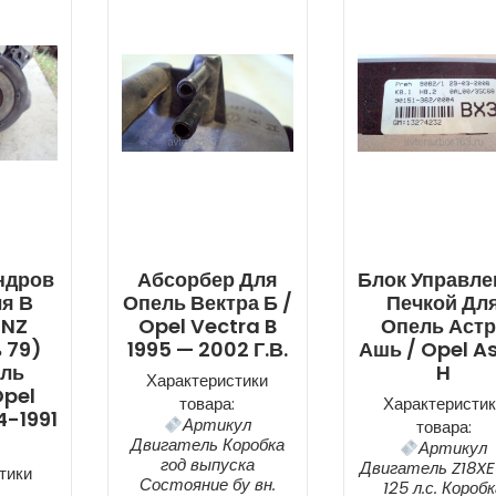
ндров
Абсорбер Для
Блок Управле
я В
Опель Вектра Б /
Печкой Дл
6NZ
Opel Vectra B
Опель Астр
 79)
1995 — 2002 Г.в.
Ашь / Opel A
ель
H
Характеристики
Opel
товара:
Характеристик
4-1991
Артикул
товара:
Двигатель Коробка
Артикул
год выпуска
Двигатель Z18XE
тики
Состояние бу вн.
125 л.с. Короб