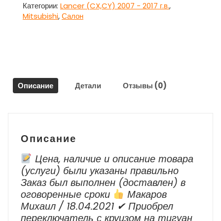
передняя
Категории:
Lancer (CX,CY) 2007 - 2017 г.в.
,
левая
Mitsubishi
,
Салон
(нижняя
часть)
для
Митсубиси
Ланцер
10
Описание
Детали
Отзывы (0)
/
Mitsubishi
Lancer
(CX,CY)
2007
Описание
-
2017
Цена, наличие и описание товара
г.в.
(услуги) были указаны правильно
Заказ был выполнен (доставлен) в
оговоренные сроки
Макаров
Михаил / 18.04.2021 ✔ Приобрел
переключатель с круизом на тигуан