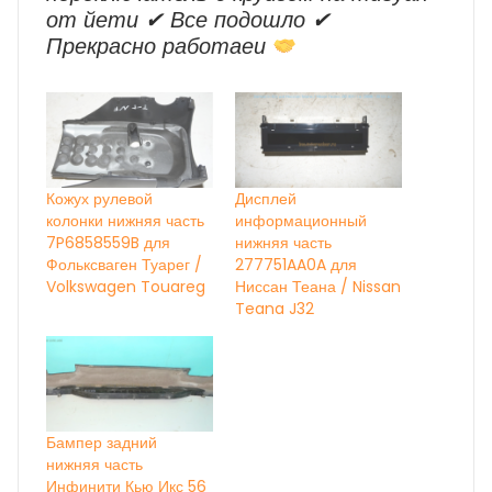
от йети ✔ Все подошло ✔
Прекрасно работаеи
Кожух рулевой
Дисплей
колонки нижняя часть
информационный
7P6858559B для
нижняя часть
Фольксваген Туарег /
277751AA0A для
Volkswagen Touareg
Ниссан Теана / Nissan
Teana J32
Бампер задний
нижняя часть
Инфинити Кью Икс 56