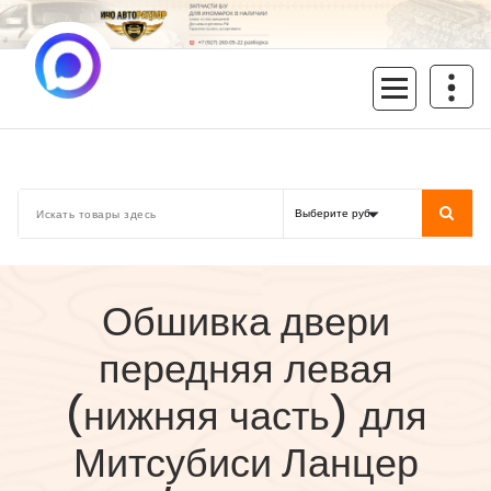
Перейти
к
содержимому
inoavtorazbor.ru
Автозапчасти б/у в наличии
Обшивка двери
передняя левая
(нижняя часть) для
Митсубиси Ланцер