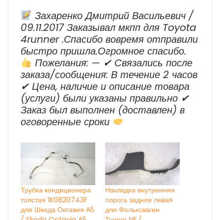
Время
Захаренко Дмитрий Васильевич /
09.11.2017 Заказывал мкпп для Toyota
4runner .Спасибо вовремя отправили
быстро пришла.Огромное спасибо.
Пожелания: — ✔ Cвязались после
заказа/сообщения: В течение 2 часов
✔ Цена, наличие и описание товара
(услуги) были указаны правильно ✔
Заказ был выполнен (доставлен) в
оговоренные сроки
Трубка кондиционера
Накладка внутренняя
толстая 1K0820743F
порога задняя левая
для Шкода Октавия А5
для Фольксваген
/ Skoda Octavia A5
Туарег NF /