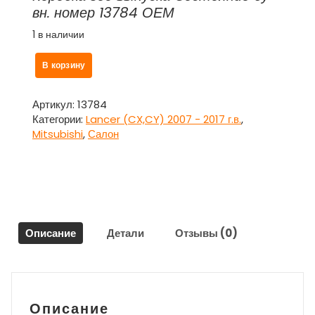
вн. номер 13784 ОЕМ
1 в наличии
Количество
В корзину
товара
Накладка
внутренняя
Артикул:
13784
на
Категории:
Lancer (CX,CY) 2007 - 2017 г.в.
,
панель
Mitsubishi
,
Салон
приборов
для
Митсубиси
Ланцер
10
/
Описание
Детали
Отзывы (0)
Mitsubishi
Lancer
2007
г.в.
-
Описание
наст.