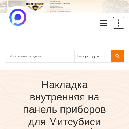
Перейти
к
содержимому
inoavtorazbor.ru
Автозапчасти б/у в наличии
Накладка
внутренняя на
панель приборов
для Митсубиси