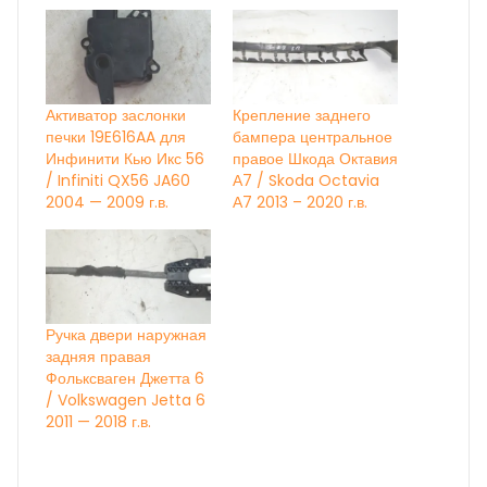
Активатор заслонки
Крепление заднего
печки 19E616AA для
бампера центральное
Инфинити Кью Икс 56
правое Шкода Октавия
/ Infiniti QX56 JA60
А7 / Skoda Octavia
2004 — 2009 г.в.
А7 2013 – 2020 г.в.
Ручка двери наружная
задняя правая
Фольксваген Джетта 6
/ Volkswagen Jetta 6
2011 — 2018 г.в.