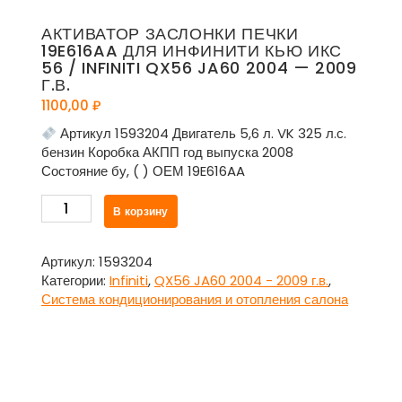
АКТИВАТОР ЗАСЛОНКИ ПЕЧКИ
19E616AA ДЛЯ ИНФИНИТИ КЬЮ ИКС
56 / INFINITI QX56 JA60 2004 — 2009
Г.В.
1100,00
₽
Артикул 1593204 Двигатель 5,6 л. VK 325 л.с.
бензин Коробка АКПП год выпуска 2008
Состояние бу, ( ) ОЕМ 19E616AA
Количество
В корзину
товара
Активатор
заслонки
Артикул:
1593204
печки
Категории:
Infiniti
,
QX56 JA60 2004 - 2009 г.в.
,
19E616AA
Система кондиционирования и отопления салона
для
Инфинити
Кью
Икс
56