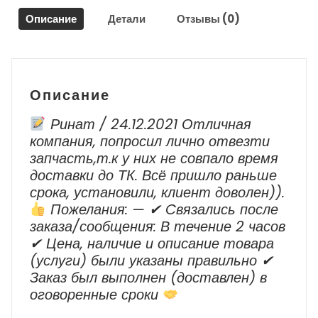
/
Описание
Детали
Отзывы (0)
Infiniti
QX56
JA60
2004
-
Описание
2009
г.в.
Ринат / 24.12.2021 Отличная
компания, попросил лично отвезти
запчасть,т.к у них не совпало время
доставки до ТК. Всё пришло раньше
срока, установили, клиент доволен)).
Пожелания: — ✔ Cвязались после
заказа/сообщения: В течение 2 часов
✔ Цена, наличие и описание товара
(услуги) были указаны правильно ✔
Заказ был выполнен (доставлен) в
оговоренные сроки