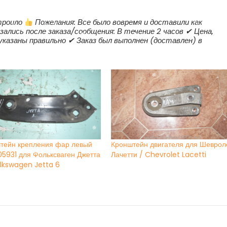
г.в.
троило
Пожелания: Все было вовремя и доставили как
ались после заказа/сообщения: В течение 2 часов ✔ Цена,
 указаны правильно ✔ Заказ был выполнен (доставлен) в
тейн крепления фар левый
Кронштейн двигателя для Шеврол
5931 для Фольксваген Джетта
Лачетти / Chevrolet Lacetti
olkswagen Jetta 6