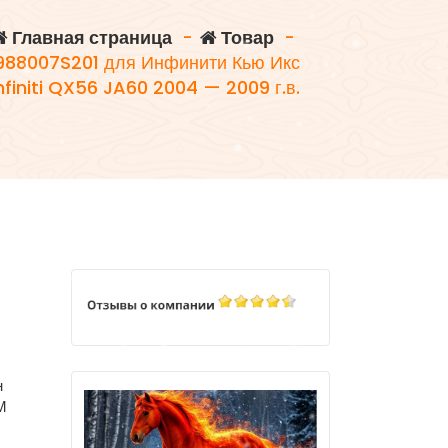
Главная страница
-
Товар
-
988007S201 для Инфинити Кью Икс
Infiniti QX56 JA60 2004 — 2009 г.в.
Я
н
М