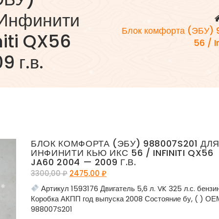
 Инфинити
Блок комфорта (ЭБУ) 
niti QX56
56 / 
 г.в.
БЛОК КОМФОРТА (ЭБУ) 988007S201 ДЛ
ИНФИНИТИ КЬЮ ИКС 56 / INFINITI QX56
JA60 2004 — 2009 Г.В.
3300,00
₽
2475,00
₽
Артикул 1593176 Двигатель 5,6 л. VK 325 л.с. бензи
Коробка АКПП год выпуска 2008 Состояние бу, ( ) ОЕ
988007S201