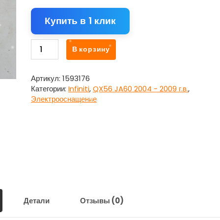
Купить в 1 клик
Количество
В корзину
товара
Блок
комфорта
Артикул:
1593176
(ЭБУ)
Категории:
Infiniti
,
QX56 JA60 2004 - 2009 г.в.
,
988007S201
Электрооснащение
для
Инфинити
Кью
Икс
56
/
Infiniti
QX56
JA60
2004
Детали
Отзывы (0)
-
2009