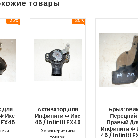
охожие товары
25%
25%
к Для
Активатор Для
Брызгови
Ф Икс
Инфинити Ф Икс
Передний
i FX45
45 / Infiniti FX45
Правый Дл
Инфинити Ф 
тики
Характеристики
45 / Infiniti 
товара: