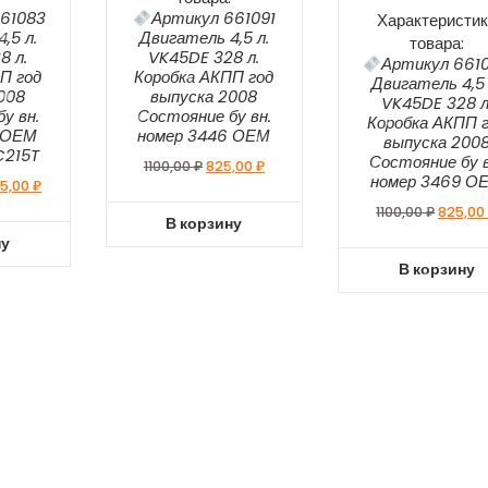
61083
Артикул 661091
Характеристик
,5 л.
Двигатель 4,5 л.
товара:
8 л.
VK45DE 328 л.
Артикул 661
П год
Коробка АКПП год
Двигатель 4,5 
008
выпуска 2008
VK45DE 328 л
у вн.
Состояние бу вн.
Коробка АКПП 
 ОЕМ
номер 3446 ОЕМ
выпуска 200
C215T
Состояние бу в
1100,00
₽
825,00
₽
номер 3469 О
5,00
₽
1100,00
₽
825,0
В корзину
ну
В корзину