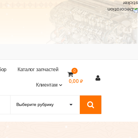
б
о
р
К
а
т
а
л
о
г
з
а
п
ч
а
с
т
е
й
0
0,00
₽
К
л
и
е
н
т
а
м