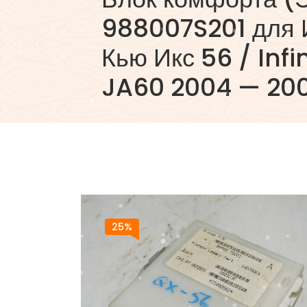
988007S201 для
Кью Икс 56 / Infi
JA60 2004 — 2009
25%