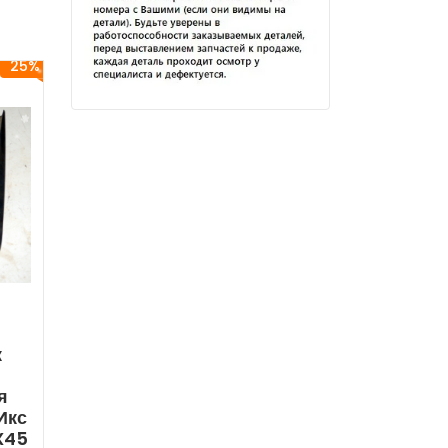
25%
к
я
Икс
FX45