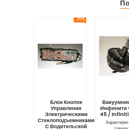
П
25%
Блок Кнопок
Вакуумни
Управления
Инфинити 
Электрическими
45 / Infinit
Стеклоподъемниками
Характерис
С Водительской
товара: