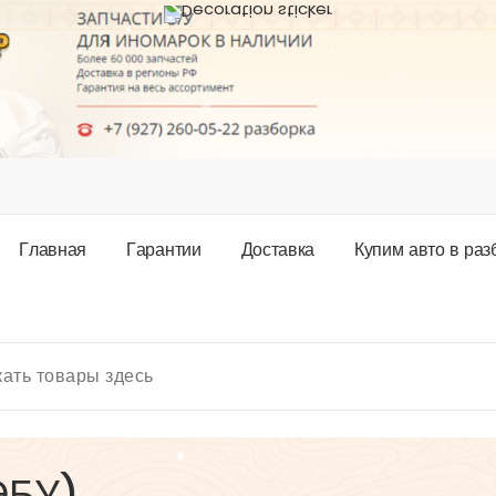
Г
л
а
в
н
а
я
Г
а
р
а
н
т
и
и
Д
о
с
т
а
в
к
а
К
у
п
и
м
а
в
т
о
в
р
а
з
ЭБУ)