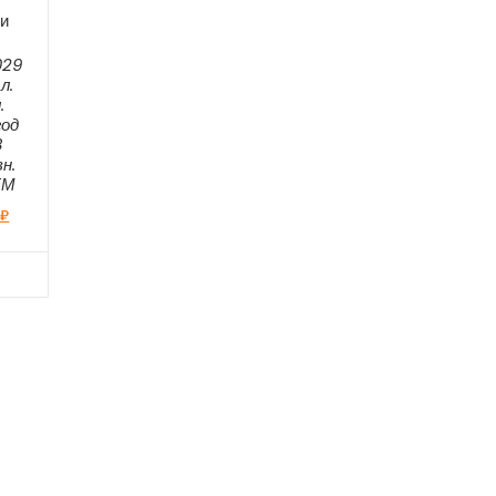
и
029
л.
.
год
8
н.
ЕМ
0
₽