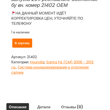
бу вн. номер 21402 ОЕМ
НА ДАННЫЙ МОМЕНТ ИДЁТ
КОРРЕКТИРОВКА ЦЕН, УТОЧНЯЙТЕ ПО
ТЕЛЕФОНУ
1 в наличии
Количество
В корзину
товара
Резистор
печки
Артикул:
21402
для
Категории:
Hyundai
,
Santa Fe (CM) 2006 - 2012
Хендай
г.в.
,
Система кондиционирования и отопления
Санта
салона
Фе
/
Hyundai
Santa
Fe
Описание
Детали
Отзывы (0)