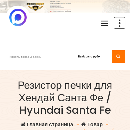
Перейти
к
содержимому
inoavtorazbor.ru
Автозапчасти б/у в наличии
Резистор печки для
Хендай Санта Фе /
Hyundai Santa Fe
Главная страница
-
Товар
-