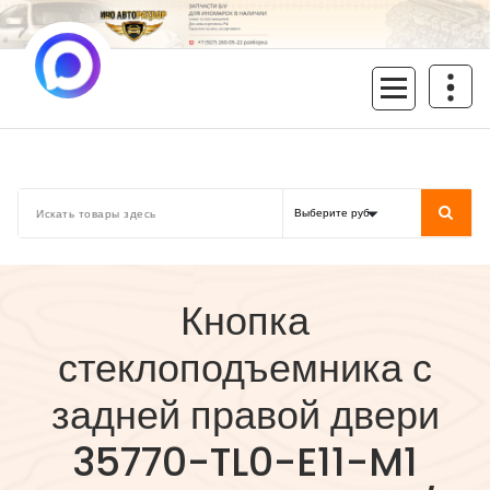
Перейти
к
содержимому
inoavtorazbor.ru
Автозапчасти б/у в наличии
Кнопка
стеклоподъемника с
задней правой двери
35770-TL0-E11-M1