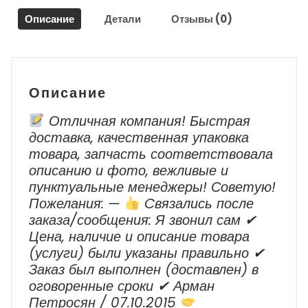
M1
Описание
Детали
Отзывы (0)
для
Хонда
Аккорд
8/
Honda
Описание
Accord
8
Отличная компания! Быстрая
2012
доставка, качественная упаковка
г.в.
товара, запчасть соответствовала
описанию и фото, вежливые и
пунктуальные менеджеры! Советую!
Пожелания: —
Cвязались после
заказа/сообщения: Я звонил сам ✔
Цена, наличие и описание товара
(услуги) были указаны правильно ✔
Заказ был выполнен (доставлен) в
оговоренные сроки ✔ Арман
Петросян / 07.10.2015