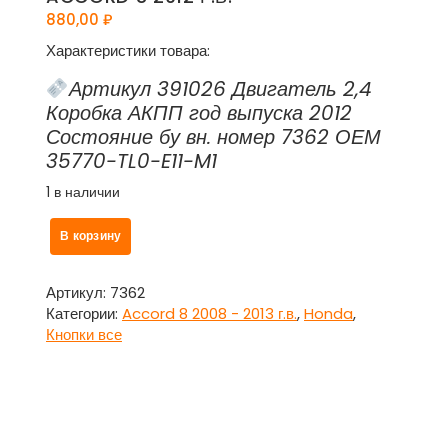
880,00
₽
Характеристики товара:
Артикул 391026 Двигатель 2,4
Коробка АКПП год выпуска 2012
Состояние бу вн. номер 7362 ОЕМ
35770-TL0-E11-M1
1 в наличии
Количество
В корзину
товара
Кнопка
стеклоподъемника
Артикул:
7362
с
Категории:
Accord 8 2008 - 2013 г.в.
,
Honda
,
задней
Кнопки все
правой
двери
35770-
TL0-
E11-