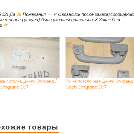
2016
г.в.
.2021 Да
Пожелания: — ✔ Cвязались после заказа/сообщения:
ие товара (услуги) были указаны правильно ✔ Заказ был
ки
ка потолка Джили Эмгранд /
Ручка потолочная Джили Эмгранд 
 Emgrand EC7
Geely Emgrand EC7
охожие товары