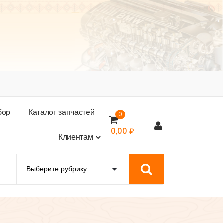
б
о
р
К
а
т
а
л
о
г
з
а
п
ч
а
с
т
е
й
0
0,00
₽
К
л
и
е
н
т
а
м