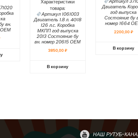
Артикул 371
Характеристики
Двигатель Коро
71020
товара:
год выпуска
оробка
Артикул 1061003
Состояние бу в
ска
Двигатель 1.8 л. 4G18
номер 1664 О
у вн.
126 л.с. Коробка
6 ОЕМ
МКПП год выпуска
2200,00
₽
2013 Состояние бу
₽
вн. номер 20615 ОЕМ
В корзину
3850,00
₽
ну
В корзину
НАШ РУТУБ-КАНА