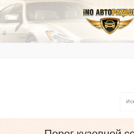
Перейти
к
содержимому
inoavtorazbor.ru
Автозапчасти б/у в наличии
Порог кузовной с