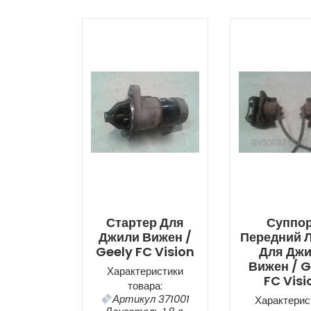
Стартер Для
Суппо
Джили Вижен /
Передний 
Geely FC Vision
Для Дж
Вижен / G
Характеристики
FC Visi
товара:
Артикул 371001
Характерис