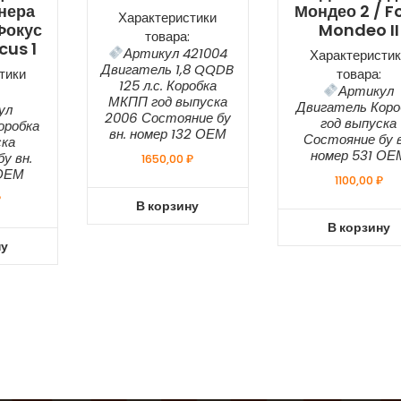
нера
Мондео 2 / F
Характеристики
Фокус
Mondeo II
товара:
cus 1
Артикул 421004
Характеристик
Двигатель 1,8 QQDB
тики
товара:
125 л.с. Коробка
Артикул
МКПП год выпуска
Двигатель Коро
ул
2006 Состояние бу
год выпуска
оробка
вн. номер 132 ОЕМ
Состояние бу в
ска
номер 531 ОЕ
у вн.
1650,00
₽
 ОЕМ
1100,00
₽
₽
В корзину
В корзину
ну