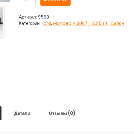
товара
Пепельница
для
Артикул:
9568
Форд
Категории:
Ford
,
Mondeo 4 2007 - 2015 г.в.
,
Салон
Мондео
4
/
Ford
Mondeo
4
Детали
Отзывы (0)