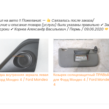
ил на авто !! Пожелания: —
Cвязались после заказа/
ичие и описание товара (услуги) были указаны правильно ✔ За
сроки ✔ Корнев Александр Васильевич / Пермь / 09.06.2020
дка внутренняя зеркала левая
Козырек солнцезащитный ПРАВЫ
орд Мондео 4 / Ford Mondeo
для Форд Мондео 4 / Ford Mond
4