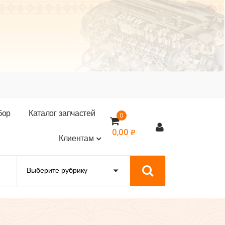
б
о
р
К
а
т
а
л
о
г
з
а
п
ч
а
с
т
е
й
0
0,00
₽
К
л
и
е
н
т
а
м