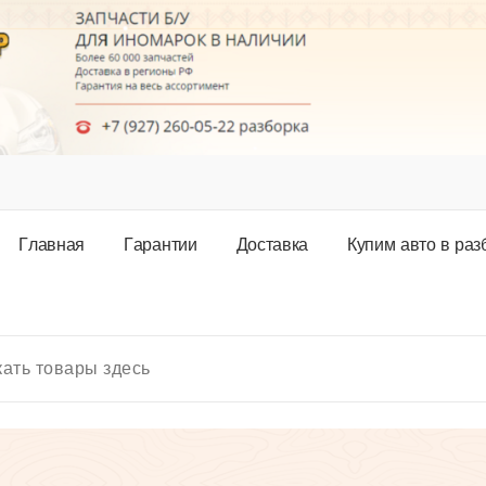
Г
л
а
в
н
а
я
Г
а
р
а
н
т
и
и
Д
о
с
т
а
в
к
а
К
у
п
и
м
а
в
т
о
в
р
а
з