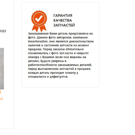
каз
Й
eo