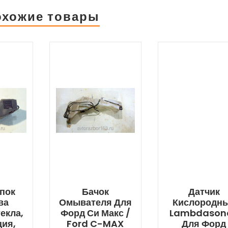
охожие товары
пок
Бачок
Датчик
ва
Омывателя Для
Кислородн
екла,
Форд Си Макс /
Lambdason
ция,
Ford C-MAX
Для Форд