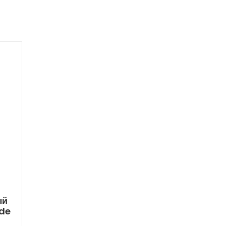
ый
de