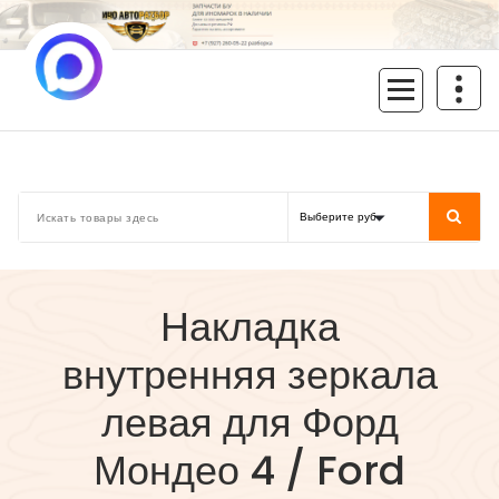
Перейти
к
содержимому
inoavtorazbor.ru
Автозапчасти б/у в наличии
Накладка
внутренняя зеркала
левая для Форд
Мондео 4 / Ford