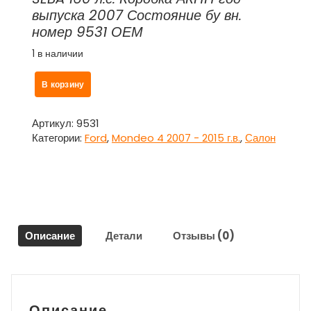
выпуска 2007 Состояние бу вн.
номер 9531 ОЕМ
1 в наличии
Количество
В корзину
товара
Накладка
внутренняя
Артикул:
9531
зеркала
Категории:
Ford
,
Mondeo 4 2007 - 2015 г.в.
,
Салон
левая
для
Форд
Мондео
4
/
Описание
Детали
Отзывы (0)
Ford
Mondeo
4
Описание