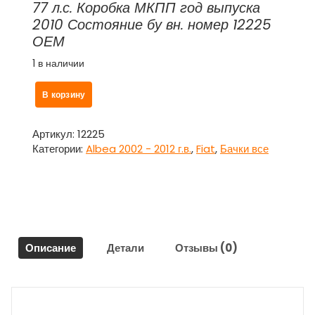
77 л.с. Коробка МКПП год выпуска
2010 Состояние бу вн. номер 12225
ОЕМ
1 в наличии
Количество
В корзину
товара
Бачок
ГУР
Артикул:
12225
(гидроусилителя)
Категории:
Albea 2002 - 2012 г.в.
,
Fiat
,
Бачки все
с
крышкой
для
Альбея
/
Fiat
Описание
Детали
Отзывы (0)
Albea
2010
г.
(2002-
2012