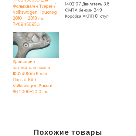
7P6945095D для
1402107 Двигатель 3.6
Фольксваген Туарег /
CMTA бензин 249
Volkswagen Touareg
Коробка AКПП 8-ступ.
2010 — 2018 г.в.
NXL год выпуска 2014
7P6945095D
Состояние бу вн.
номер 28058 ОЕМ
НА ДАННЫЙ МОМЕНТ
ИДЁТ
КОРРЕКТИРОВКА
ЦЕН, УТОЧНЯЙТЕ ПО
Кронштейн
ТЕЛЕФОНУ
натяжителя ремня
1K0260885 B для
Пассат Б6 /
Volkswagen Passat
B6 2006-2010 г.в.
Похожие товары