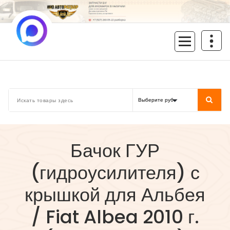
Перейти
к
содержимому
inoavtorazbor.ru
Автозапчасти б/у в наличии
Бачок ГУР
(гидроусилителя) с
крышкой для Альбея
/ Fiat Albea 2010 г.