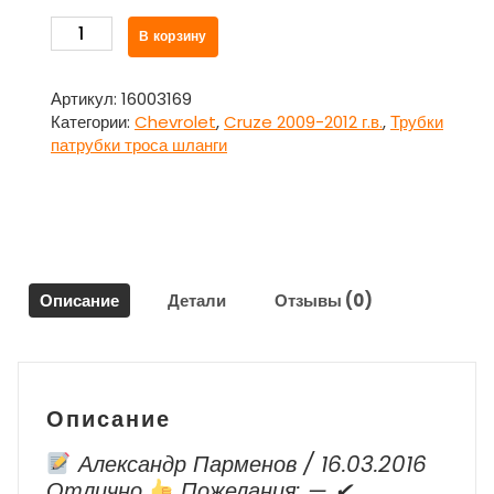
Количество
В корзину
товара
Трубка
тормозная
Артикул:
16003169
передняя
Категории:
Chevrolet
,
Cruze 2009-2012 г.в.
,
Трубки
левая
патрубки троса шланги
для
Шевроле
Круз
/
Chevrolet
Cruze
Описание
Детали
Отзывы (0)
2009-
2012
г.в.
Описание
Александр Парменов / 16.03.2016
Отлично
Пожелания: — ✔