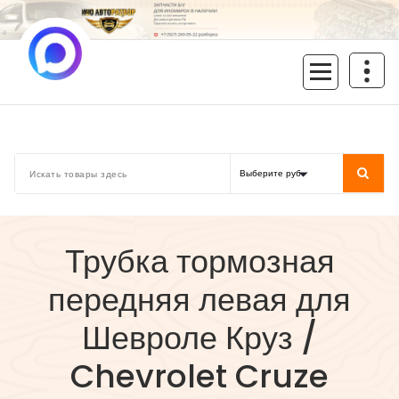
Перейти
к
содержимому
inoavtorazbor.ru
Автозапчасти б/у в наличии
Трубка тормозная
передняя левая для
Шевроле Круз /
Chevrolet Cruze