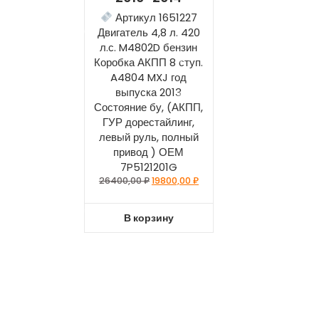
Артикул 1651227
Двигатель 4,8 л. 420
л.с. M4802D бензин
Коробка АКПП 8 ступ.
A4804 MXJ год
выпуска 2013
Состояние бу, (АКПП,
ГУР дорестайлинг,
левый руль, полный
привод ) ОЕМ
7P5121201G
26400,00
₽
19800,00
₽
В корзину