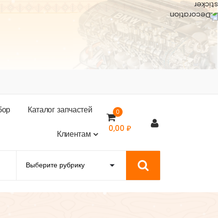
б
о
р
К
а
т
а
л
о
г
з
а
п
ч
а
с
т
е
й
0
0,00
₽
К
л
и
е
н
т
а
м