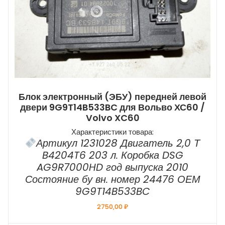
Блок электронный (ЭБУ) передней левой
двери 9G9T14B533BC для Вольво ХС60 /
Volvo XC60
Характеристики товара:
Артикул 1231028 Двигатель 2,0 Т
B4204T6 203 л. Коробка DSG
AG9R7000HD год выпуска 2010
Состояние бу вн. номер 24476 ОЕМ
9G9T14B533BC
2750,00
₽