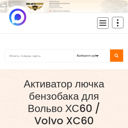
Перейти
к
содержимому
inoavtorazbor.ru
Автозапчасти б/у в наличии
Активатор лючка
бензобака для
Вольво ХС60 /
Volvo XC60