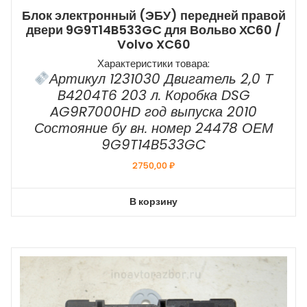
Блок электронный (ЭБУ) передней правой
двери 9G9T14B533GC для Вольво ХС60 /
Volvo XC60
Характеристики товара:
Артикул 1231030 Двигатель 2,0 Т
B4204T6 203 л. Коробка DSG
AG9R7000HD год выпуска 2010
Состояние бу вн. номер 24478 ОЕМ
9G9T14B533GC
2750,00
₽
В корзину