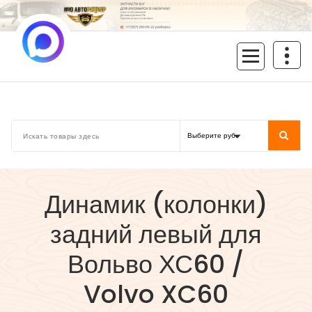
Перейти
к
содержимому
inoavtorazbor.ru
Автозапчасти б/у в наличии
Динамик (колонки)
задний левый для
Вольво ХС60 /
Volvo XC60