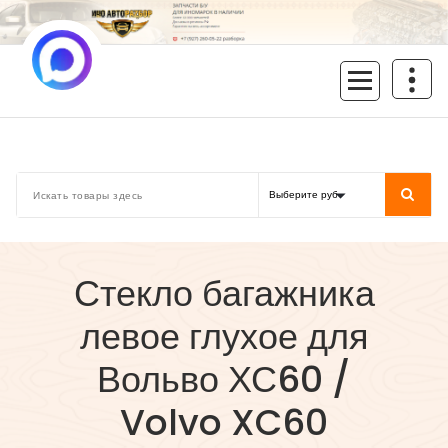
Перейти
к
содержимому
inoavtorazbor.ru
Автозапчасти б/у в наличии
Стекло багажника
левое глухое для
Вольво ХС60 /
Volvo XC60