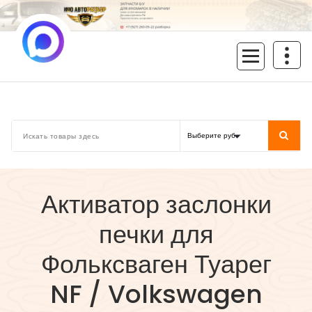
Перейти
к
содержимому
inoavtorazbor.ru
Автозапчасти б/у в наличии
Активатор заслонки
печки для
Фольксваген Туарег
NF / Volkswagen