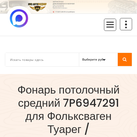
Перейти
к
содержимому
inoavtorazbor.ru
Автозапчасти б/у в наличии
Фонарь потолочный
средний 7P6947291
для Фольксваген
Туарег /