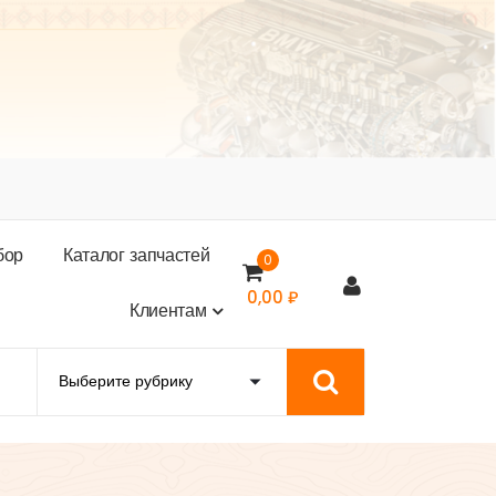
б
о
р
К
а
т
а
л
о
г
з
а
п
ч
а
с
т
е
й
0
0,00
₽
К
л
и
е
н
т
а
м