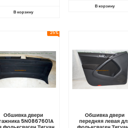
В корзину
В корзину
25%
Обшивка двери
Обшивка двери
гажника 5N0867601A
передняя левая дл
я Фольксваген Тигуан
Фольксваген Тигуан