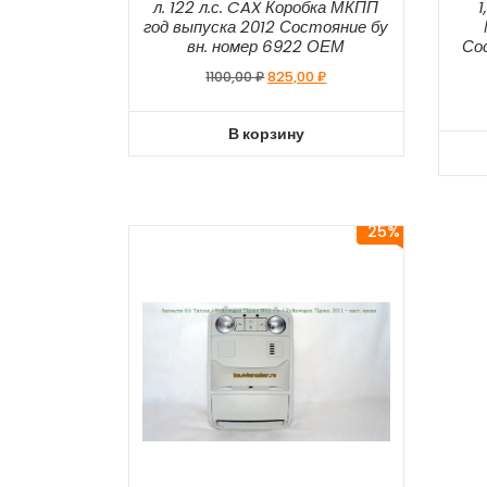
л. 122 л.с. CAX Коробка МКПП
1
год выпуска 2012 Состояние бу
вн. номер 6922 ОЕМ
Со
1100,00
₽
825,00
₽
В корзину
25%