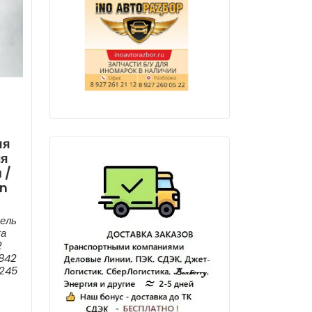
яя
ля
 /
an
:
ель
ка
2
6842
245