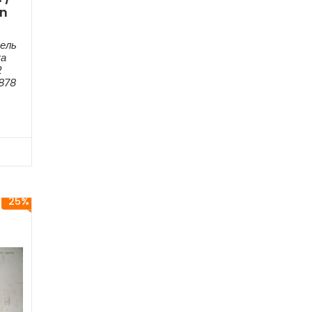
an
:
ель
ка
2
6878
25%