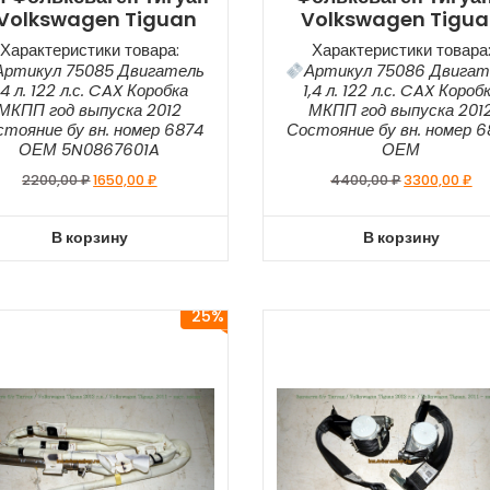
 Volkswagen Tiguan
Volkswagen Tigu
Характеристики товара:
Характеристики товара
Артикул 75085 Двигатель
Артикул 75086 Двигат
,4 л. 122 л.с. CAX Коробка
1,4 л. 122 л.с. CAX Короб
МКПП год выпуска 2012
МКПП год выпуска 201
стояние бу вн. номер 6874
Состояние бу вн. номер 
ОЕМ 5N0867601A
ОЕМ
2200,00
₽
1650,00
₽
4400,00
₽
3300,00
₽
В корзину
В корзину
25%