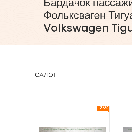
Бардачок пассаж
Фольксваген Тигу
Volkswagen Tig
САЛОН
25%