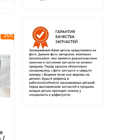
25%
я
 /