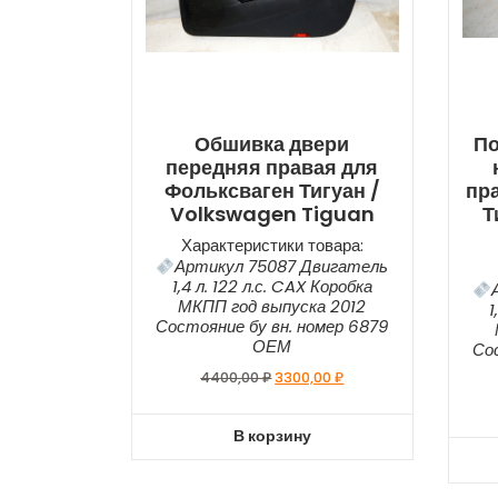
Обшивка двери
По
передняя правая для
Фольксваген Тигуан /
пр
Volkswagen Tiguan
Т
Характеристики товара:
Артикул 75087 Двигатель
1,4 л. 122 л.с. CAX Коробка
МКПП год выпуска 2012
1
Состояние бу вн. номер 6879
ОЕМ
Со
4400,00
₽
3300,00
₽
В корзину