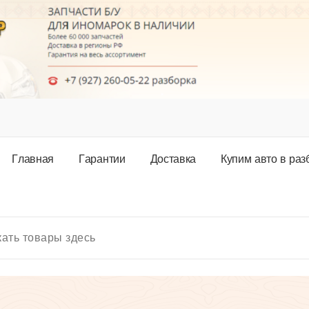
Г
л
а
в
н
а
я
Г
а
р
а
н
т
и
и
Д
о
с
т
а
в
к
а
К
у
п
и
м
а
в
т
о
в
р
а
з