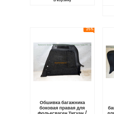
25%
Обшивка багажника
боковая правая для
ба
Фольксваген Тигуан /
дл