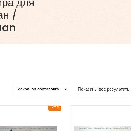
ира для
ан /
uan
Показаны все результаты 
25%