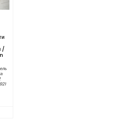
ти
 /
an
:
ель
ка
2
921