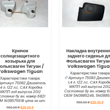
Крючок
Накладка внутренн
солнцезащитного
заднего сиденья д
козырька для
Фольксваген Тигуан
ольксваген Тигуан /
Volkswagen Tigu
Volkswagen Tiguan
Характеристики товара
Артикул 75083 Двигат
Характеристики товара:
1,4 л. 122 л.с. CAX Короб
Артикул 75082 Двигатель
МКПП год выпуска 201
,4 л. 122 л.с. CAX Коробка
Состояние бу вн. номер 
МКПП год выпуска 2012
ОЕМ 5N0885246, 5N0885
стояние бу вн. номер 6821
М 1K0857561B цена за шт.
1100,00
₽
825,00
₽
1100,00
₽
825,00
₽