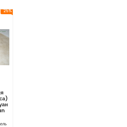
25%
ия
са)
уан
an
:
ель