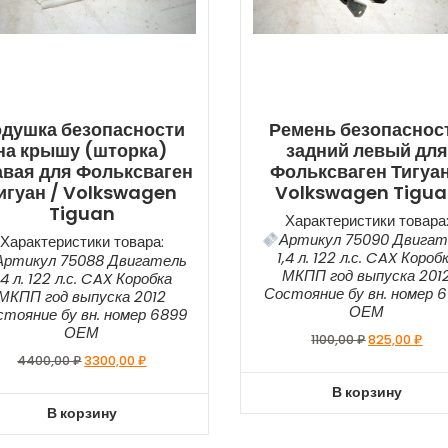
душка безопасности
Ремень безопаснос
на крышу (шторка)
задний левый для
авая для Фольксваген
Фольксваген Тигуан
игуан / Volkswagen
Volkswagen Tigu
Tiguan
Характеристики товара
Артикул 75090 Двигат
Характеристики товара:
1,4 л. 122 л.с. CAX Короб
Артикул 75088 Двигатель
МКПП год выпуска 201
,4 л. 122 л.с. CAX Коробка
Состояние бу вн. номер 6
МКПП год выпуска 2012
ОЕМ
стояние бу вн. номер 6899
ОЕМ
1100,00
₽
825,00
₽
4400,00
₽
3300,00
₽
В корзину
В корзину