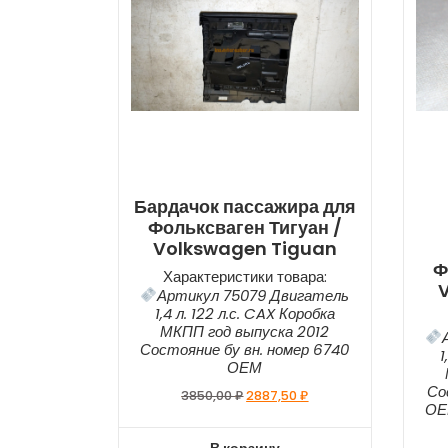
Бардачок пассажира для
Фольксваген Тигуан /
Volkswagen Tiguan
Ф
Характеристики товара:
Артикул 75079 Двигатель
1,4 л. 122 л.с. CAX Коробка
МКПП год выпуска 2012
Состояние бу вн. номер 6740
1
ОЕМ
Со
3850,00
₽
2887,50
₽
ОЕ
В корзину