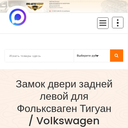
Перейти
к
содержимому
inoavtorazbor.ru
Автозапчасти б/у в наличии
Замок двери задней
левой для
Фольксваген Тигуан
/ Volkswagen