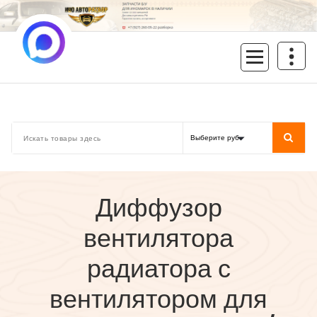
Перейти
к
содержимому
inoavtorazbor.ru
Автозапчасти б/у в наличии
Диффузор
вентилятора
радиатора с
вентилятором для