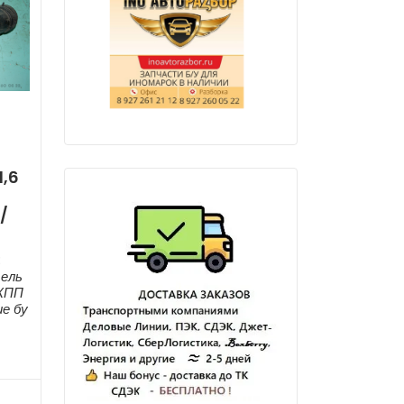
1,6
/
:
тель
МКПП
ие бу