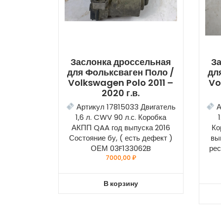
Заслонка дроссельная
З
для Фольксваген Поло /
дл
Volkswagen Polo 2011 –
Vo
2020 г.в.
Артикул 17815033 Двигатель
А
1,6 л. CWV 90 л.с. Коробка
АКПП QAA год выпуска 2016
Ко
Состояние бу, ( есть дефект )
вы
ОЕМ 03F133062B
рес
7000,00
₽
В корзину