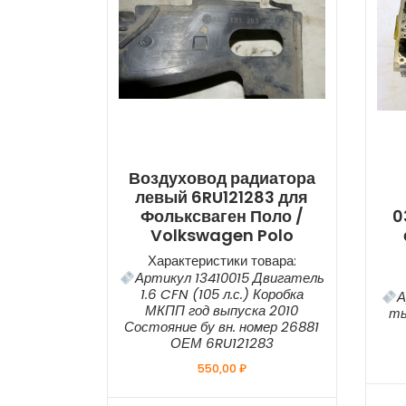
Воздуховод радиатора
левый 6RU121283 для
Фольксваген Поло /
0
Volkswagen Polo
Характеристики товара:
Артикул 13410015 Двигатель
1.6 CFN (105 л.с.) Коробка
А
МКПП год выпуска 2010
ты
Состояние бу вн. номер 26881
ОЕМ 6RU121283
550,00
₽