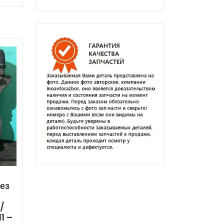
ез
/
1 –