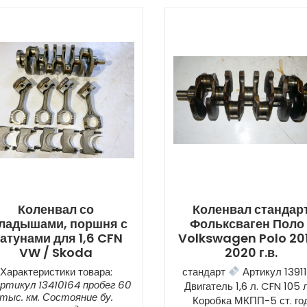
Коленвал со
Коленвал стандар
ладышами, поршня с
Фольксваген Поло 
атунами для 1,6 CFN
Volkswagen Polo 201
VW / Skoda
2020 г.в.
Характеристики товара:
стандарт
Артикул 13911
ртикул 13410164 пробег 60
Двигатель 1,6 л. CFN 105 л
тыс. км. Состояние бу.
Коробка МКПП-5 ст. го