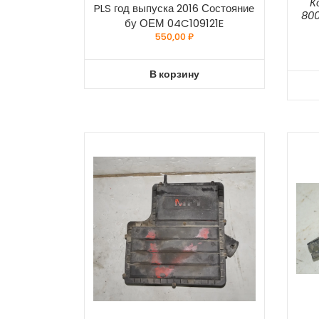
К
PLS год выпуска 2016 Состояние
800
бу ОЕМ 04C109121E
550,00
₽
В корзину