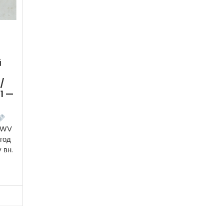
й
/
1 —
 CWV
 год
 вн.