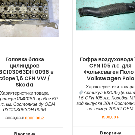
Головка блока
Гофра воздуховода 
цилиндров
CFN 105 л.с. для
3C103063DH 0096 в
Фольксваген Поло 
сборе 1,6 CFN VW /
Volkswagen Polo
Skoda
Характеристики товара
Артикул 103015 Двига
Характеристики товара:
1,6 CFN 105 л.с. Коробка 
ртикул 13410163 пробег 60
год выпуска 2014 Состоян
с. км. Состояние бу ОЕМ
вн. номер 20052 ОЕМ
03C103063DH 0096
1500,00
₽
Первоначальная
Текущая
8800,00
₽
8000,00
₽
цена
цена:
составляла
8000,00 ₽.
В корзину
В корзину
8800,00 ₽.