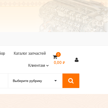
б
о
р
К
а
т
а
л
о
г
з
а
п
ч
а
с
т
е
й
0
0,00
₽
К
л
и
е
н
т
а
м