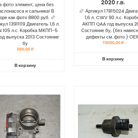
2020 г.в.
а фото элемент, цена без
аслонасоса и сальника! В
Артикул 17815024 Двига
оре как фото 8800 руб.
1,6 л. CWV 90 л.с. Короб
кул 13911119 Двигатель 1,6 л.
АКПП QAA год выпуска 2
 105 л.с. Коробка МКПП-5
Состояние бу, (без навесн
 год выпуска 2013 Состояние
дефекты см. фото ) ОЕ
бу
70000,00
₽
1100,00
₽
В корзину
В корзину