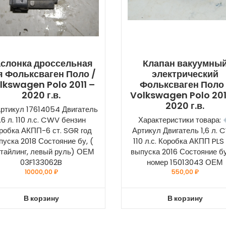
аслонка дроссельная
Клапан вакуумны
я Фольксваген Поло /
электрический
lkswagen Polo 2011 –
Фольксваген Поло 
2020 г.в.
Volkswagen Polo 201
2020 г.в.
ртикул 17614054 Двигатель
1.6 л. 110 л.с. CWV бензин
Характеристики товара:
робка АКПП-6 ст. SGR год
Артикул Двигатель 1,6 л.
пуска 2018 Состояние бу, (
110 л.с. Коробка АКПП PLS
тайлинг, левый руль) ОЕМ
выпуска 2016 Состояние бу
03F133062B
номер 15013043 ОЕМ
10000,00
₽
550,00
₽
В корзину
В корзину