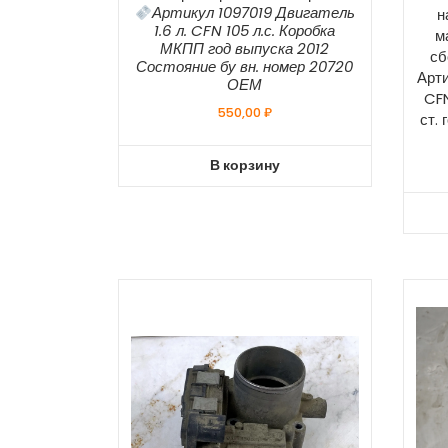
Артикул 1097019 Двигатель
н
1.6 л. CFN 105 л.с. Коробка
м
МКПП год выпуска 2012
сб
Состояние бу вн. номер 20720
Арти
ОЕМ
CFN
550,00
₽
ст.
В корзину