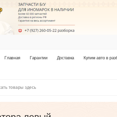
Г
л
а
в
н
а
я
Г
а
р
а
н
т
и
и
Д
о
с
т
а
в
к
а
К
у
п
и
м
а
в
т
о
в
р
а
з
атора левый