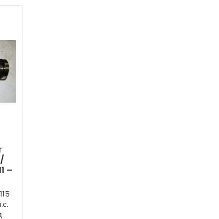
т
/
1 –
115
.с.
д