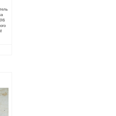
тель
ка
016
ого
М