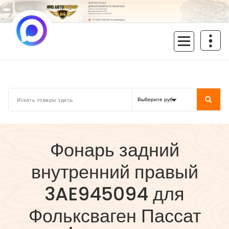
Перейти
к
содержимому
inoavtorazbor.ru
Автозапчасти б/у в наличии
Фонарь задний
внутренний правый
3AE945094 для
Фольксваген Пассат