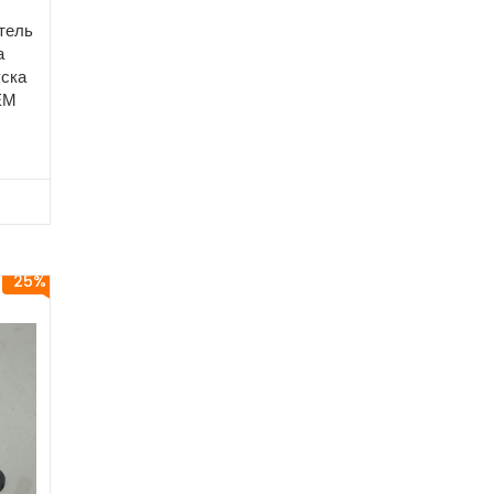
тель
а
уска
ОЕМ
25%