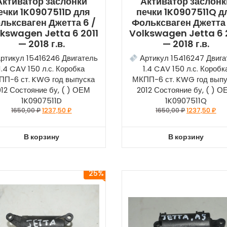
Активатор заслонки
Активатор заслонк
ечки 1K0907511D для
печки 1K0907511Q д
льксваген Джетта 6 /
Фольксваген Джетта 
kswagen Jetta 6 2011
Volkswagen Jetta 6 
— 2018 г.в.
— 2018 г.в.
ртикул 15416246 Двигатель
Артикул 15416247 Двига
1.4 CAV 150 л.с. Коробка
1.4 CAV 150 л.с. Коробк
ПП-6 ст. KWG год выпуска
МКПП-6 ст. KWG год вып
012 Состояние бу, ( ) ОЕМ
2012 Состояние бу, ( ) 
1K0907511D
1K0907511Q
1650,00
₽
1237,50
₽
1650,00
₽
1237,50
₽
В корзину
В корзину
25%