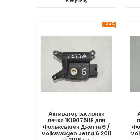
В корзину
25%
Активатор заслонки
печки 1K1907511E для
п
Фольксваген Джетта 6 /
Фо
Volkswagen Jetta 6 2011
Vol
— 2018 г.в.