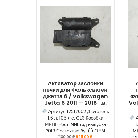
Активатор заслонки
печки для Фольксваген
Джетта 6 / Volkswagen
Фо
Jetta 6 2011 — 2018 г.в.
Vol
Артикул 17217002 Двигатель
1.6 л. 105 л.с. CLR Коробка
А
МКПП-5ст. NNL год выпуска
1
2013 Состояние бу, ( ) ОЕМ
МК
1100,00
₽
825,00
₽
20