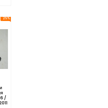
25%
и
ля
6 /
2011