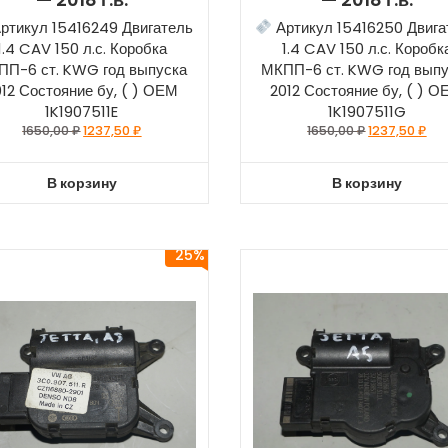
ртикул 15416249 Двигатель
Артикул 15416250 Двига
1.4 CAV 150 л.с. Коробка
1.4 CAV 150 л.с. Коробк
ПП-6 ст. KWG год выпуска
МКПП-6 ст. KWG год вып
012 Состояние бу, ( ) ОЕМ
2012 Состояние бу, ( ) 
1K1907511E
1K1907511G
1650,00
₽
1237,50
₽
1650,00
₽
1237,50
₽
В корзину
В корзину
25%