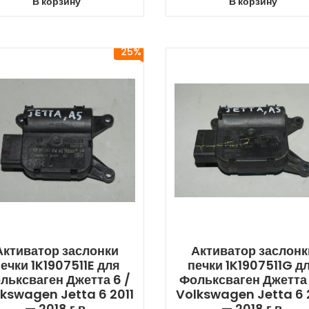
В корзину
В корзину
25%
Активатор заслонки
Активатор заслонк
ечки 1K1907511E для
печки 1K1907511G д
льксваген Джетта 6 /
Фольксваген Джетта 
kswagen Jetta 6 2011
Volkswagen Jetta 6 
— 2018 г.в.
— 2018 г.в.