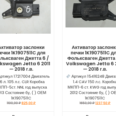
Активатор заслонки
Активатор заслонк
ечки 1K1907511C для
печки 1K1907511C д
льксваген Джетта 6 /
Фольксваген Джетта 
kswagen Jetta 6 2011
Volkswagen Jetta 6 
— 2018 г.в.
— 2018 г.в.
ртикул 17217004 Двигатель
Артикул 15416248 Двига
.6 л. 105 л.с. CLR Коробка
1.4 CAV 150 л.с. Коробк
ПП-5ст. NNL год выпуска
МКПП-6 ст. KWG год вып
13 Состояние бу, ( ) ОЕМ
2012 Состояние бу, ( ) 
1K1907511C
1K1907511C
1100,00
₽
825,00
₽
1650,00
₽
1237,50
₽