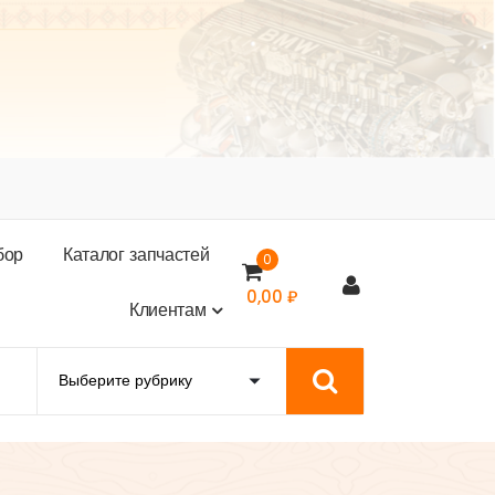
б
о
р
К
а
т
а
л
о
г
з
а
п
ч
а
с
т
е
й
0
0,00
₽
К
л
и
е
н
т
а
м