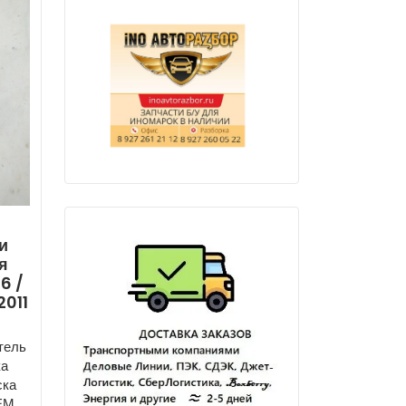
и
я
6 /
2011
тель
ка
ска
ОЕМ