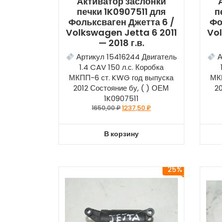
Активатор заслонки
печки 1K0907511 для
п
Фольксваген Джетта 6 /
Фо
Volkswagen Jetta 6 2011
Vol
— 2018 г.в.
Артикул 15416244 Двигатель
А
1.4 CAV 150 л.с. Коробка
МКПП-6 ст. KWG год выпуска
МК
2012 Состояние бу, ( ) ОЕМ
2
1K0907511
1650,00
₽
1237,50
₽
В корзину
25%