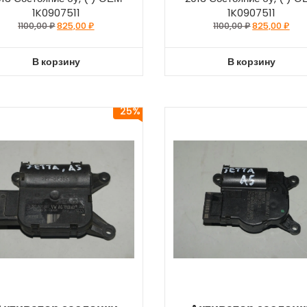
1K0907511
1K0907511
1100,00
₽
825,00
₽
1100,00
₽
825,00
₽
В корзину
В корзину
25%