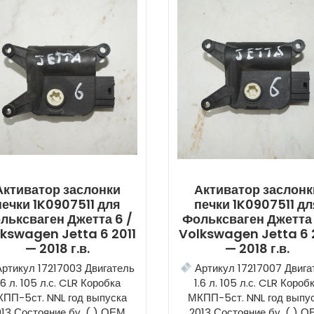
Активатор заслонки
Активатор заслонк
печки 1K0907511 для
печки 1K0907511 дл
льксваген Джетта 6 /
Фольксваген Джетта 
kswagen Jetta 6 2011
Volkswagen Jetta 6 
— 2018 г.в.
— 2018 г.в.
ртикул 17217003 Двигатель
Артикул 17217007 Двига
.6 л. 105 л.с. CLR Коробка
1.6 л. 105 л.с. CLR Короб
ПП-5ст. NNL год выпуска
МКПП-5ст. NNL год выпу
13 Состояние бу, ( ) ОЕМ
2013 Состояние бу, ( ) 