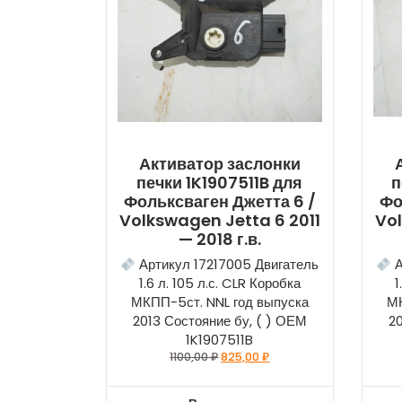
Активатор заслонки
печки 1K1907511B для
п
Фольксваген Джетта 6 /
Фо
Volkswagen Jetta 6 2011
Vol
— 2018 г.в.
Артикул 17217005 Двигатель
А
1.6 л. 105 л.с. CLR Коробка
1
МКПП-5ст. NNL год выпуска
МК
2013 Состояние бу, ( ) ОЕМ
20
1K1907511B
1100,00
₽
825,00
₽