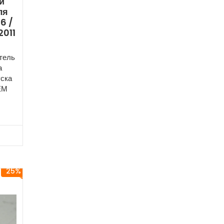
и
ля
6 /
2011
тель
а
уска
ОЕМ
25%