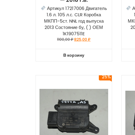
Артикул 17217006 Двигатель
А
1.6 л. 105 л.с. CLR Коробка
МКПП-5ст. NNL год выпуска
МК
2013 Состояние бу, ( ) ОЕМ
2
1K1907511E
1100,00
₽
825,00
₽
В корзину
25%