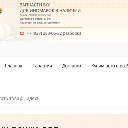
Г
л
а
в
н
а
я
Г
а
р
а
н
т
и
и
Д
о
с
т
а
в
к
а
К
у
п
и
м
а
в
т
о
в
р
а
з