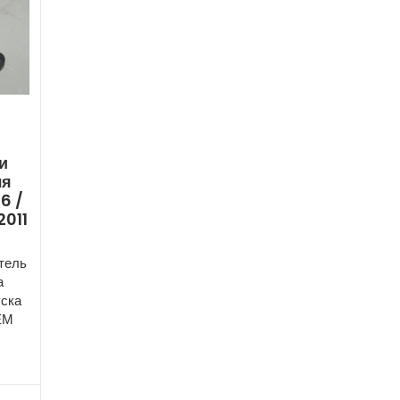
и
ля
6 /
2011
тель
а
уска
ОЕМ