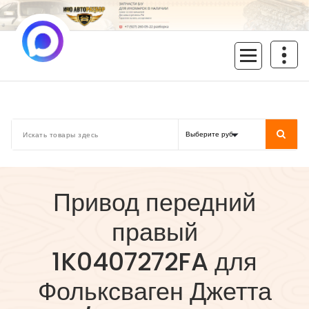
Перейти
к
содержимому
inoavtorazbor.ru
Автозапчасти б/у в наличии
Привод передний
правый
1K0407272FA для
Фольксваген Джетта