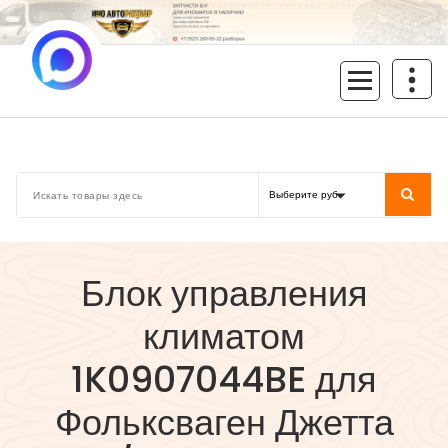
Перейти
к
содержимому
inoavtorazbor.ru
Автозапчасти б/у в наличии
Блок управления
климатом
1K0907044BE для
Фольксваген Джетта