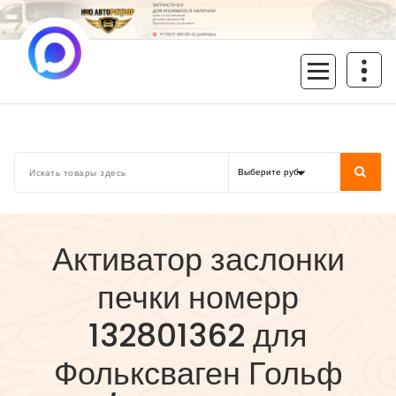
Перейти
к
содержимому
inoavtorazbor.ru
Автозапчасти б/у в наличии
Активатор заслонки
печки номерр
132801362 для
Фольксваген Гольф