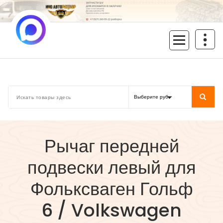
Перейти
к
содержимому
inoavtorazbor.ru
Автозапчасти б/у в наличии
Рычаг передней
подвески левый для
Фольксваген Гольф
6 / Volkswagen