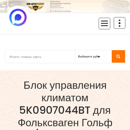
Перейти
к
содержимому
inoavtorazbor.ru
Автозапчасти б/у в наличии
Блок управления
климатом
5K0907044BT для
Фольксваген Гольф