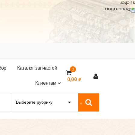
б
о
р
К
а
т
а
л
о
г
з
а
п
ч
а
с
т
е
й
0
0,00
₽
К
л
и
е
н
т
а
м