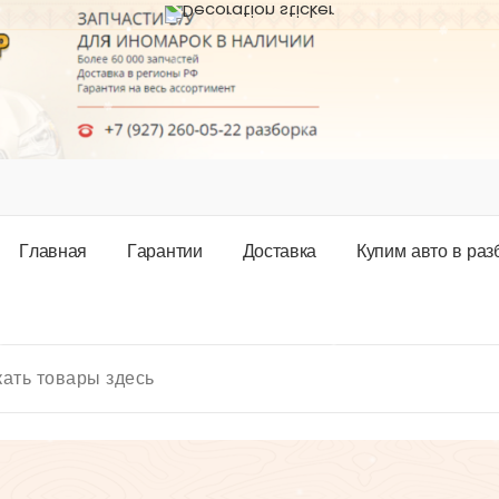
Г
л
а
в
н
а
я
Г
а
р
а
н
т
и
и
Д
о
с
т
а
в
к
а
К
у
п
и
м
а
в
т
о
в
р
а
з