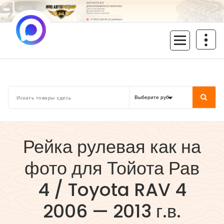
Перейти
к
содержимому
inoavtorazbor.ru
Автозапчасти б/у в наличии
Рейка рулевая как на
фото для Тойота Рав
4 / Toyota RAV 4
2006 — 2013 г.в.