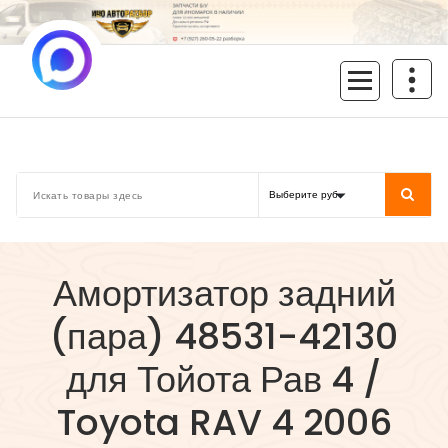
Перейти
к
содержимому
inoavtorazbor.ru
Автозапчасти б/у в наличии
Амортизатор задний
(пара) 48531-42130
для Тойота Рав 4 /
Toyota RAV 4 2006