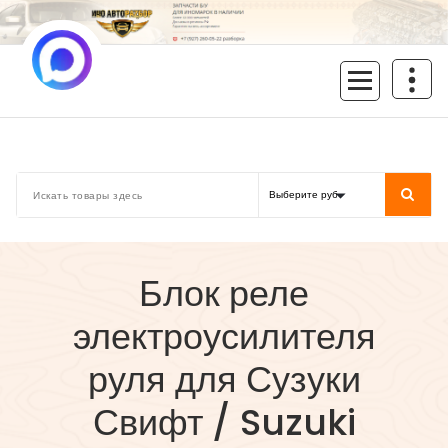
Перейти
к
содержимому
inoavtorazbor.ru
Автозапчасти б/у в наличии
Блок реле
электроусилителя
руля для Сузуки
Свифт / Suzuki