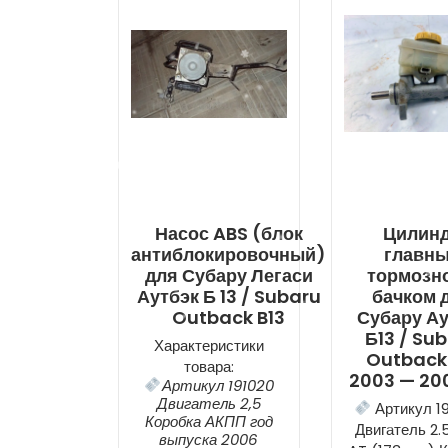
Насос ABS (блок
Цилин
антиблокировочный)
главн
для Субару Легаси
тормозно
Аутбэк Б 13 / Subaru
бачком 
Outback B13
Субару Ау
Б13 / Su
Характеристики
Outback 
товара:
2003 — 200
Артикул 191020
Двигатель 2,5
Артикул 1
Коробка АКПП год
Двигатель 2
выпуска 2006