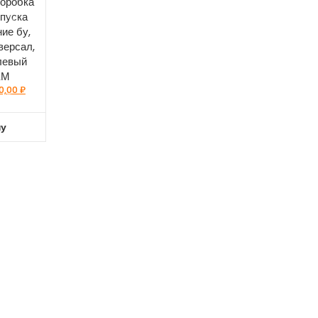
Коробка
пуска
ие бу,
версал,
 левый
ЕМ
0,00
₽
ну