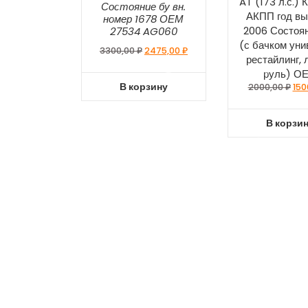
AT (173 л.с.) 
Состояние бу вн.
АКПП год вы
номер 1678 ОЕМ
2006 Состоян
27534 AG060
(с бачком уни
3300,00
₽
2475,00
₽
рестайлинг,
руль) О
В корзину
2000,00
₽
150
В корзи