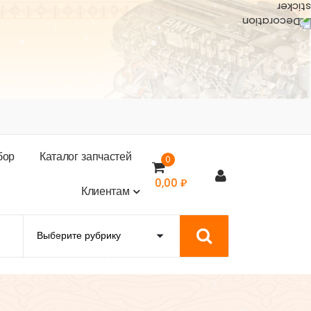
б
о
р
К
а
т
а
л
о
г
з
а
п
ч
а
с
т
е
й
0
0,00
₽
К
л
и
е
н
т
а
м