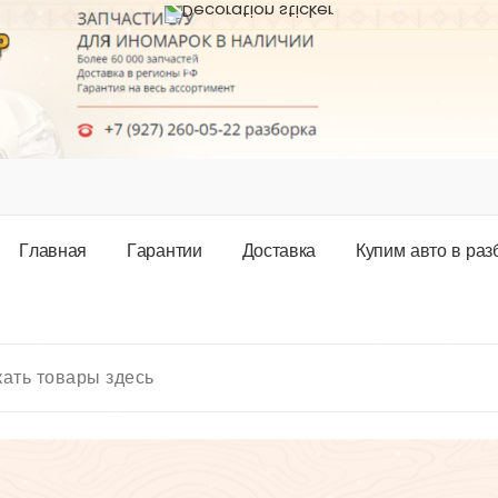
Г
л
а
в
н
а
я
Г
а
р
а
н
т
и
и
Д
о
с
т
а
в
к
а
К
у
п
и
м
а
в
т
о
в
р
а
з