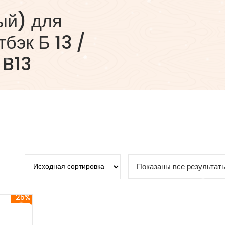
ый) для
бэк Б 13 /
 B13
Показаны все результаты
25%