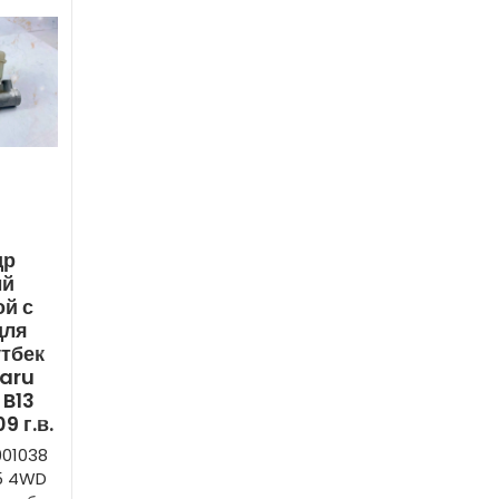
др
ый
й с
для
тбек
baru
B13
9 г.в.
901038
.5 4WD