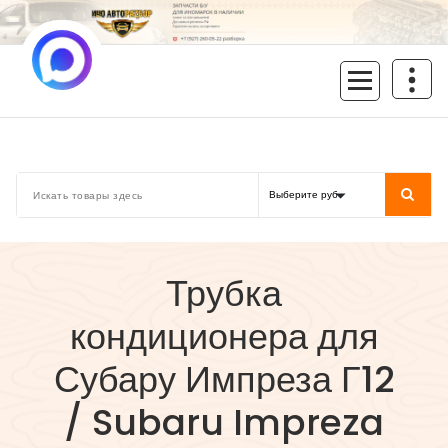
Перейти
к
содержимому
inoavtorazbor.ru
Автозапчасти б/у в наличии
Трубка
кондиционера для
Субару Импреза Г12
/ Subaru Impreza