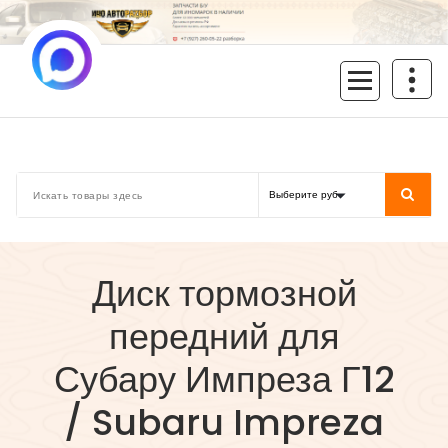
Перейти
к
содержимому
inoavtorazbor.ru
Автозапчасти б/у в наличии
Диск тормозной
передний для
Субару Импреза Г12
/ Subaru Impreza